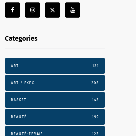
Categories
ART
131
ART / EXPO
203
BASKET
143
BEAUTÉ
199
BEAUTÉ-FEMME
123