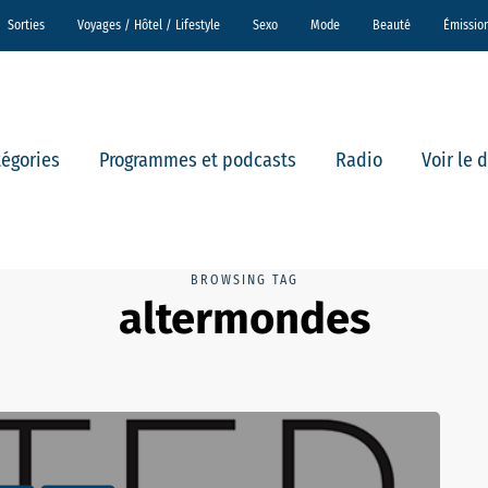
Sorties
Voyages / Hôtel / Lifestyle
Sexo
Mode
Beauté
Émissio
tégories
Programmes et podcasts
Radio
Voir le 
BROWSING TAG
altermondes