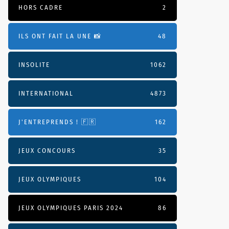
HORS CADRE
2
ILS ONT FAIT LA UNE 📸
48
INSOLITE
1062
INTERNATIONAL
4873
J'ENTREPRENDS ! 🇫🇷
162
JEUX CONCOURS
35
JEUX OLYMPIQUES
104
JEUX OLYMPIQUES PARIS 2024
86