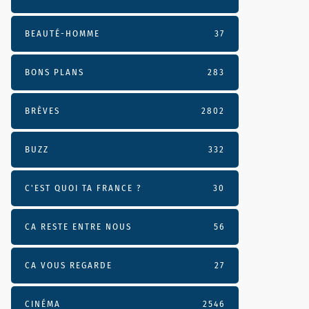
BEAUTÉ-HOMME
37
BONS PLANS
283
BRÈVES
2802
BUZZ
332
C'EST QUOI TA FRANCE ?
30
CA RESTE ENTRE NOUS
56
CA VOUS REGARDE
27
CINÉMA
2546