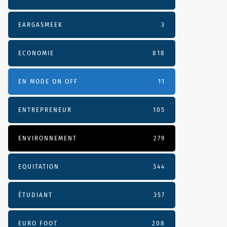
EARGASMEEK
3
ECONOMIE
818
EN MODE ON OFF
11
ENTREPRENEUR
105
ENVIRONNEMENT
279
EQUITATION
344
ÉTUDIANT
357
EURO FOOT
208