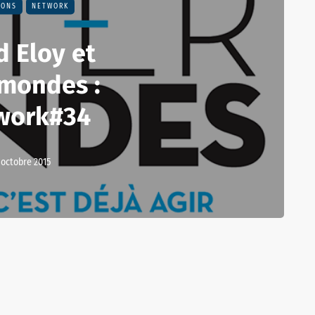
IONS
NETWORK
d Eloy et
rmondes :
work#34
 octobre 2015