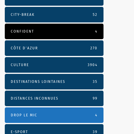
CITY-BREAK
52
CONFIDENT
4
CÔTE D’AZUR
270
CULTURE
3904
DESTINATIONS LOINTAINES
35
DISTANCES INCONNUES
99
DROP LE MIC
4
E-SPORT
39