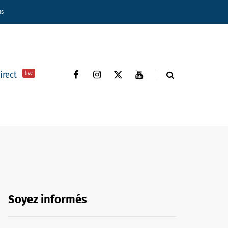
ns
direct
live
Soyez informés