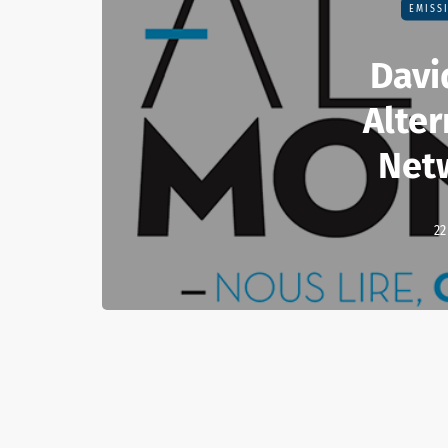
EMISS
Davi
Alte
Net
22