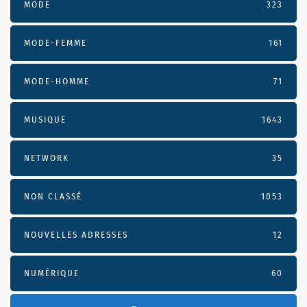
MODE
323
MODE-FEMME
161
MODE-HOMME
71
MUSIQUE
1643
NETWORK
35
NON CLASSÉ
1053
NOUVELLES ADRESSES
12
NUMÉRIQUE
60