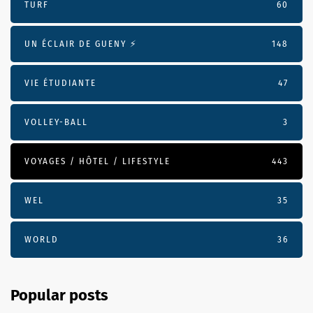
TURF
60
UN ÉCLAIR DE GUENY ⚡️
148
VIE ÉTUDIANTE
47
VOLLEY-BALL
3
VOYAGES / HÔTEL / LIFESTYLE
443
WEL
35
WORLD
36
Popular posts