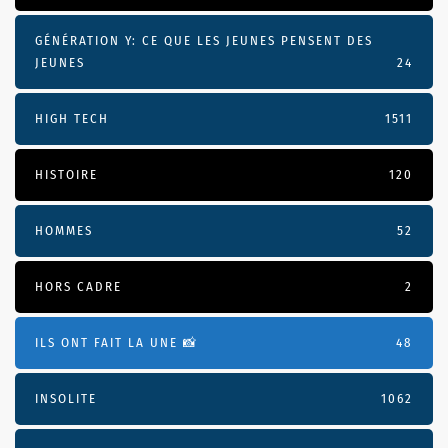
GÉNÉRATION Y: CE QUE LES JEUNES PENSENT DES
JEUNES
24
HIGH TECH
1511
HISTOIRE
120
HOMMES
52
HORS CADRE
2
ILS ONT FAIT LA UNE 📸
48
INSOLITE
1062