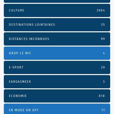
CULTURE
3904
DESTINATIONS LOINTAINES
35
DISTANCES INCONNUES
99
DROP LE MIC
4
E-SPORT
39
EARGASMEEK
3
ECONOMIE
818
EN MODE ON OFF
11