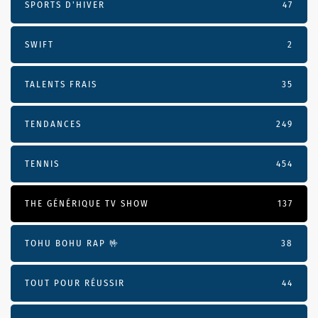
SPORTS D'HIVER
47
SWIFT
2
TALENTS FRAIS
35
TENDANCES
249
TENNIS
454
THE GÉNÉRIQUE TV SHOW
137
TOHU BOHU RAP 🤟
38
TOUT POUR RÉUSSIR
44