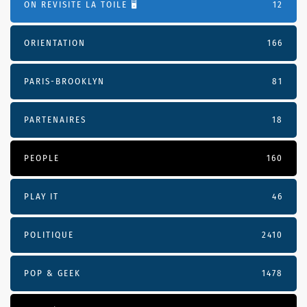
ON REVISITE LA TOILE 🖥️
12
ORIENTATION
166
PARIS-BROOKLYN
81
PARTENAIRES
18
PEOPLE
160
PLAY IT
46
POLITIQUE
2410
POP & GEEK
1478