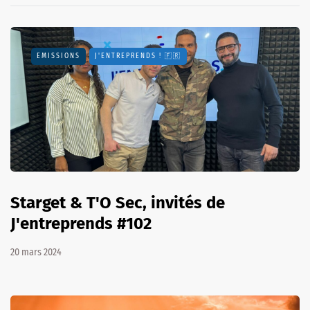
EMISSIONS
J'ENTREPRENDS ! 🇫🇷
Starget & T'O Sec, invités de
J'entreprends #102
20 mars 2024