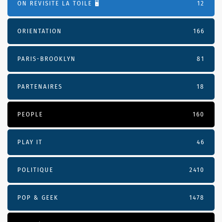
ON REVISITE LA TOILE 🖥️
12
ORIENTATION
166
PARIS-BROOKLYN
81
PARTENAIRES
18
PEOPLE
160
PLAY IT
46
POLITIQUE
2410
POP & GEEK
1478