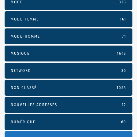
MODE
323
MODE-FEMME
161
MODE-HOMME
71
MUSIQUE
1643
NETWORK
35
NON CLASSÉ
1053
NOUVELLES ADRESSES
12
NUMÉRIQUE
60