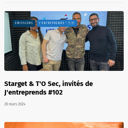
EMISSIONS
J'ENTREPRENDS ! 🇫🇷
Starget & T'O Sec, invités de
J'entreprends #102
20 mars 2024