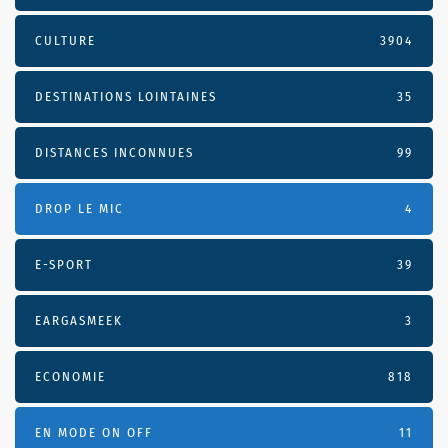
CULTURE
3904
DESTINATIONS LOINTAINES
35
DISTANCES INCONNUES
99
DROP LE MIC
4
E-SPORT
39
EARGASMEEK
3
ECONOMIE
818
EN MODE ON OFF
11