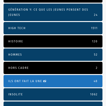
GÉNÉRATION Y: CE QUE LES JEUNES PENSENT DES
JEUNES
24
HIGH TECH
1511
HISTOIRE
120
HOMMES
52
HORS CADRE
2
ILS ONT FAIT LA UNE 📸
48
INSOLITE
1062