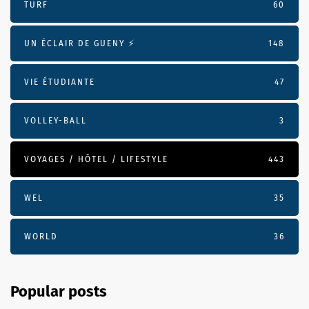
TURF
60
UN ÉCLAIR DE GUENY ⚡️
148
VIE ÉTUDIANTE
47
VOLLEY-BALL
3
VOYAGES / HÔTEL / LIFESTYLE
443
WEL
35
WORLD
36
Popular posts