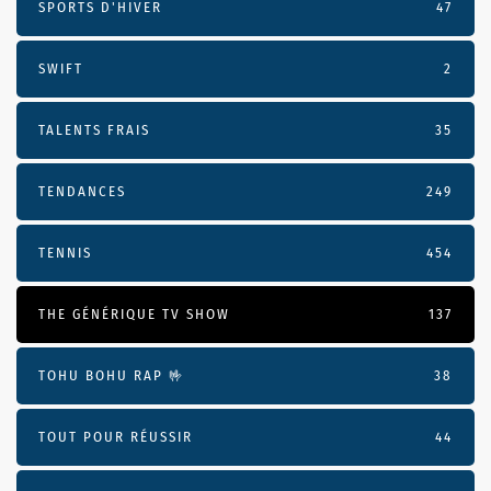
SPORTS D'HIVER
47
SWIFT
2
TALENTS FRAIS
35
TENDANCES
249
TENNIS
454
THE GÉNÉRIQUE TV SHOW
137
TOHU BOHU RAP 🤟
38
TOUT POUR RÉUSSIR
44