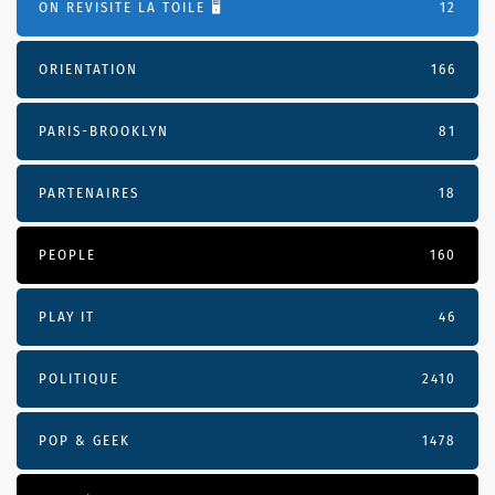
ON REVISITE LA TOILE 🖥️
12
ORIENTATION
166
PARIS-BROOKLYN
81
PARTENAIRES
18
PEOPLE
160
PLAY IT
46
POLITIQUE
2410
POP & GEEK
1478