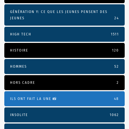
GÉNÉRATION Y: CE QUE LES JEUNES PENSENT DES
JEUNES
24
HIGH TECH
1511
HISTOIRE
120
HOMMES
52
HORS CADRE
2
ILS ONT FAIT LA UNE 📸
48
INSOLITE
1062