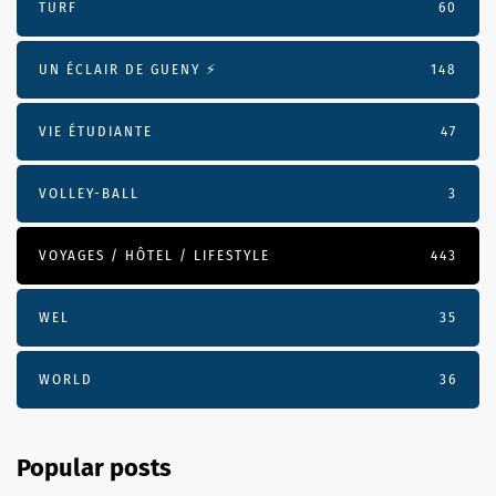
TURF
60
UN ÉCLAIR DE GUENY ⚡️
148
VIE ÉTUDIANTE
47
VOLLEY-BALL
3
VOYAGES / HÔTEL / LIFESTYLE
443
WEL
35
WORLD
36
Popular posts