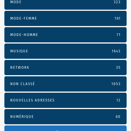
MODE
323
MODE-FEMME
161
MODE-HOMME
71
MUSIQUE
1643
NETWORK
35
NON CLASSÉ
1053
NOUVELLES ADRESSES
12
NUMÉRIQUE
60