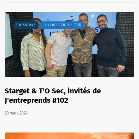
EMISSIONS
J'ENTREPRENDS ! 🇫🇷
Starget & T'O Sec, invités de
J'entreprends #102
20 mars 2024