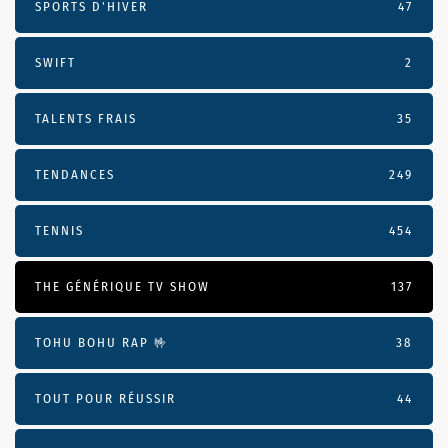
SPORTS D'HIVER
47
SWIFT
2
TALENTS FRAIS
35
TENDANCES
249
TENNIS
454
THE GÉNÉRIQUE TV SHOW
137
TOHU BOHU RAP 🤟
38
TOUT POUR RÉUSSIR
44