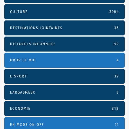
CULTURE
3904
DESTINATIONS LOINTAINES
35
DISTANCES INCONNUES
99
DROP LE MIC
4
E-SPORT
39
EARGASMEEK
3
ECONOMIE
818
EN MODE ON OFF
11