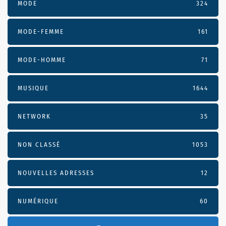
MODE
324
MODE-FEMME
161
MODE-HOMME
71
MUSIQUE
1644
NETWORK
35
NON CLASSÉ
1053
NOUVELLES ADRESSES
12
NUMÉRIQUE
60