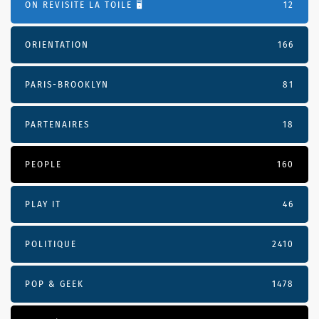
ON REVISITE LA TOILE 🖥️
12
ORIENTATION
166
PARIS-BROOKLYN
81
PARTENAIRES
18
PEOPLE
160
PLAY IT
46
POLITIQUE
2410
POP & GEEK
1478