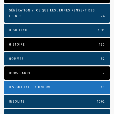
GÉNÉRATION Y: CE QUE LES JEUNES PENSENT DES
JEUNES
24
HIGH TECH
1511
HISTOIRE
120
HOMMES
52
HORS CADRE
2
ILS ONT FAIT LA UNE 📸
48
INSOLITE
1062