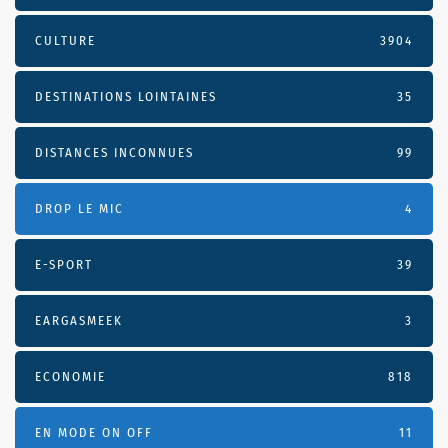
CULTURE
3904
DESTINATIONS LOINTAINES
35
DISTANCES INCONNUES
99
DROP LE MIC
4
E-SPORT
39
EARGASMEEK
3
ECONOMIE
818
EN MODE ON OFF
11