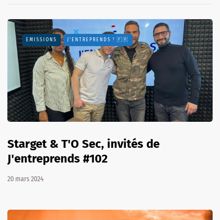
EMISSIONS
J'ENTREPRENDS ! 🇫🇷
Starget & T'O Sec, invités de
J'entreprends #102
20 mars 2024