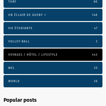
TURF
60
UN ÉCLAIR DE GUENY ⚡️
148
VIE ÉTUDIANTE
47
VOLLEY-BALL
3
VOYAGES / HÔTEL / LIFESTYLE
443
WEL
35
WORLD
36
Popular posts