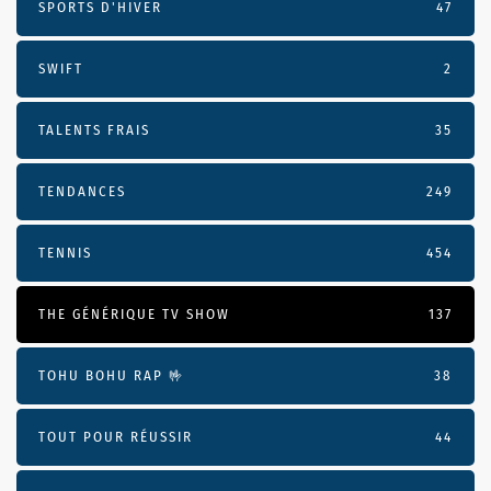
SPORTS D'HIVER
47
SWIFT
2
TALENTS FRAIS
35
TENDANCES
249
TENNIS
454
THE GÉNÉRIQUE TV SHOW
137
TOHU BOHU RAP 🤟
38
TOUT POUR RÉUSSIR
44