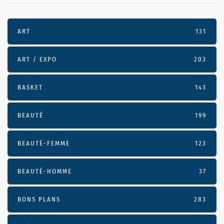
ART
131
ART / EXPO
203
BASKET
143
BEAUTÉ
199
BEAUTÉ-FEMME
123
BEAUTÉ-HOMME
37
BONS PLANS
283