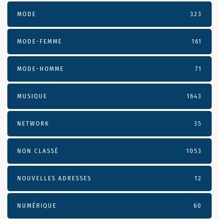
MODE
323
MODE-FEMME
161
MODE-HOMME
71
MUSIQUE
1643
NETWORK
35
NON CLASSÉ
1053
NOUVELLES ADRESSES
12
NUMÉRIQUE
60