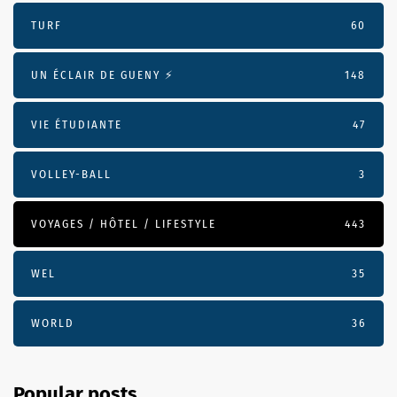
TURF
60
UN ÉCLAIR DE GUENY ⚡️
148
VIE ÉTUDIANTE
47
VOLLEY-BALL
3
VOYAGES / HÔTEL / LIFESTYLE
443
WEL
35
WORLD
36
Popular posts