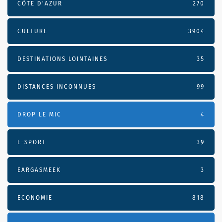
CÔTE D’AZUR
270
CULTURE
3904
DESTINATIONS LOINTAINES
35
DISTANCES INCONNUES
99
DROP LE MIC
4
E-SPORT
39
EARGASMEEK
3
ECONOMIE
818