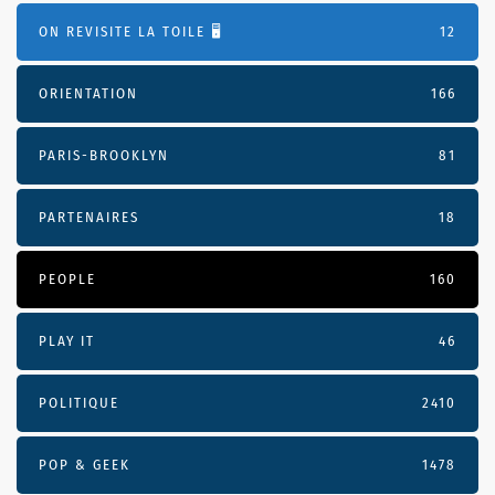
ON REVISITE LA TOILE 🖥️
12
ORIENTATION
166
PARIS-BROOKLYN
81
PARTENAIRES
18
PEOPLE
160
PLAY IT
46
POLITIQUE
2410
POP & GEEK
1478