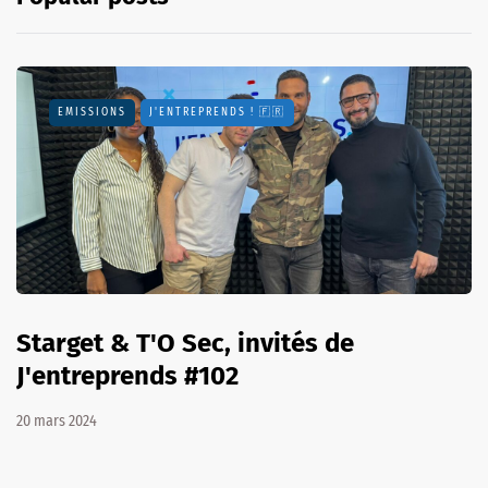
EMISSIONS
J'ENTREPRENDS ! 🇫🇷
Starget & T'O Sec, invités de
J'entreprends #102
20 mars 2024