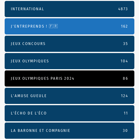
INTERNATIONAL
4873
J'ENTREPRENDS ! 🇫🇷
162
JEUX CONCOURS
35
JEUX OLYMPIQUES
104
JEUX OLYMPIQUES PARIS 2024
86
L'AMUSE GUEULE
124
L’ÉCHO DE L’ÉCO
11
LA BARONNE ET COMPAGNIE
30