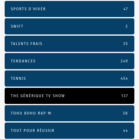
SPORTS D'HIVER
47
SWIFT
2
TALENTS FRAIS
35
TENDANCES
249
TENNIS
454
THE GÉNÉRIQUE TV SHOW
137
TOHU BOHU RAP 🤟
38
TOUT POUR RÉUSSIR
44