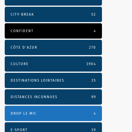
CITY-BREAK
52
CONFIDENT
4
CÔTE D’AZUR
270
CULTURE
3904
DESTINATIONS LOINTAINES
35
DISTANCES INCONNUES
99
DROP LE MIC
4
E-SPORT
39