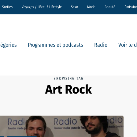
Sorties
Voyages / Hôtel / Lifestyle
Sexo
Mode
Beauté
Émissio
tégories
Programmes et podcasts
Radio
Voir le 
BROWSING TAG
Art Rock