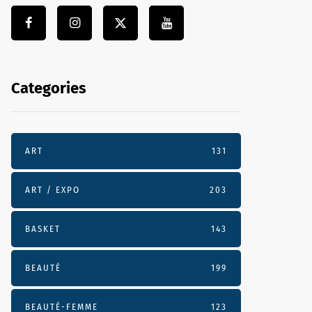
Categories
ART
131
ART / EXPO
203
BASKET
143
BEAUTÉ
199
BEAUTÉ-FEMME
123