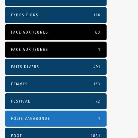
EXPOSITIONS
126
FACE AUX JEUNES
60
FACE AUX JEUNES
1
FAITS DIVERS
491
FEMMES
153
FESTIVAL
72
FOLIE VAGABONDE
1
FOOT
1831