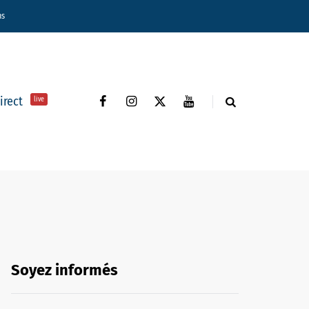
ns
direct
live
Soyez informés