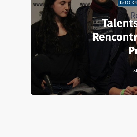
EMISSIO
Talents
Rencontr
P
23