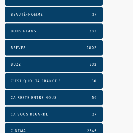
BEAUTÉ-HOMME
37
BONS PLANS
283
BRÈVES
2802
BUZZ
332
C'EST QUOI TA FRANCE ?
30
CA RESTE ENTRE NOUS
56
CA VOUS REGARDE
27
CINÉMA
2546