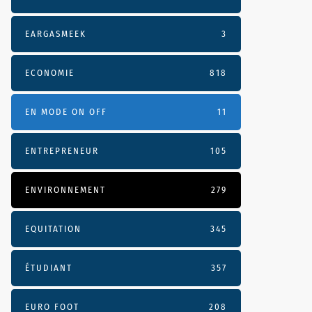
EARGASMEEK
3
ECONOMIE
818
EN MODE ON OFF
11
ENTREPRENEUR
105
ENVIRONNEMENT
279
EQUITATION
345
ÉTUDIANT
357
EURO FOOT
208