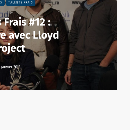
NS
TALENTS FRAIS
 Frais #12 :
e avec Lloyd
roject
 janvier 2014