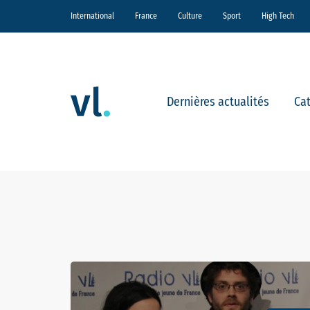
International
France
Culture
Sport
High Tech
Dernières actualités
Ca