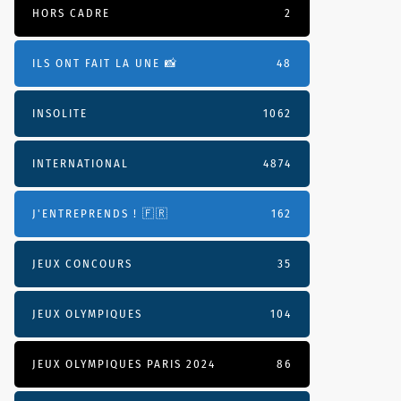
HORS CADRE
2
ILS ONT FAIT LA UNE 📸
48
INSOLITE
1062
INTERNATIONAL
4874
J'ENTREPRENDS ! 🇫🇷
162
JEUX CONCOURS
35
JEUX OLYMPIQUES
104
JEUX OLYMPIQUES PARIS 2024
86