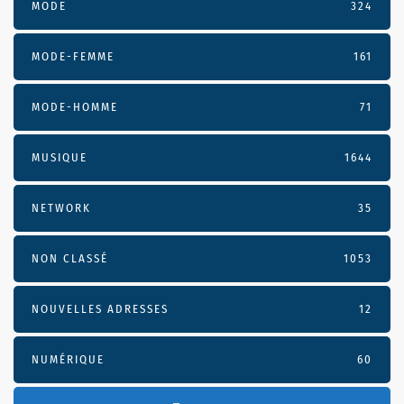
MODE
324
MODE-FEMME
161
MODE-HOMME
71
MUSIQUE
1644
NETWORK
35
NON CLASSÉ
1053
NOUVELLES ADRESSES
12
NUMÉRIQUE
60