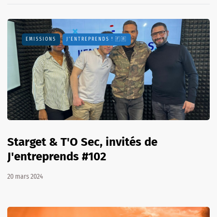
EMISSIONS
J'ENTREPRENDS ! 🇫🇷
Starget & T'O Sec, invités de
J'entreprends #102
20 mars 2024