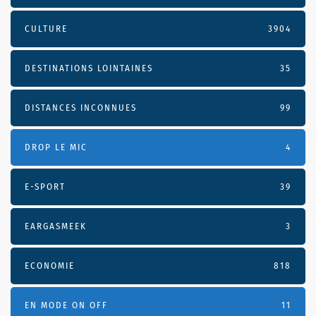
CULTURE
3904
DESTINATIONS LOINTAINES
35
DISTANCES INCONNUES
99
DROP LE MIC
4
E-SPORT
39
EARGASMEEK
3
ECONOMIE
818
EN MODE ON OFF
11