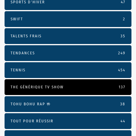
SPORTS D'HIVER
47
SWIFT
2
TALENTS FRAIS
35
TENDANCES
249
TENNIS
454
THE GÉNÉRIQUE TV SHOW
137
TOHU BOHU RAP 🤟
38
TOUT POUR RÉUSSIR
44