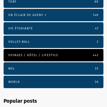
TURF
60
UN ÉCLAIR DE GUENY ⚡️
148
VIE ÉTUDIANTE
47
VOLLEY-BALL
3
VOYAGES / HÔTEL / LIFESTYLE
443
WEL
35
WORLD
36
Popular posts