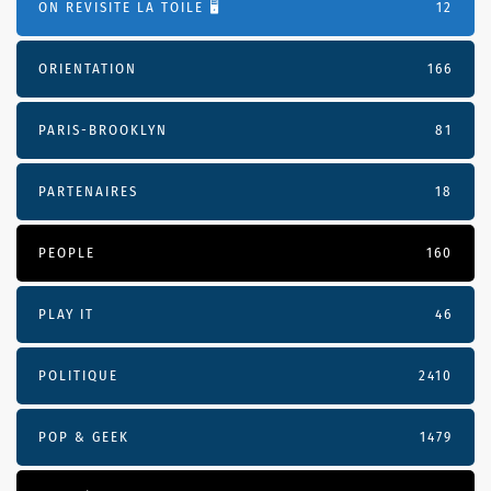
ON REVISITE LA TOILE 🖥️
12
ORIENTATION
166
PARIS-BROOKLYN
81
PARTENAIRES
18
PEOPLE
160
PLAY IT
46
POLITIQUE
2410
POP & GEEK
1479