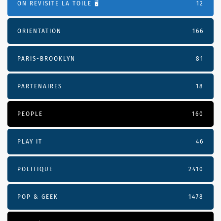
ON REVISITE LA TOILE 🖥️
12
ORIENTATION
166
PARIS-BROOKLYN
81
PARTENAIRES
18
PEOPLE
160
PLAY IT
46
POLITIQUE
2410
POP & GEEK
1478