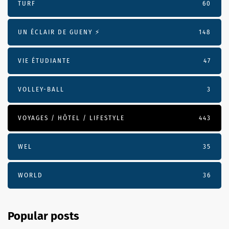
TURF
60
UN ÉCLAIR DE GUENY ⚡️
148
VIE ÉTUDIANTE
47
VOLLEY-BALL
3
VOYAGES / HÔTEL / LIFESTYLE
443
WEL
35
WORLD
36
Popular posts