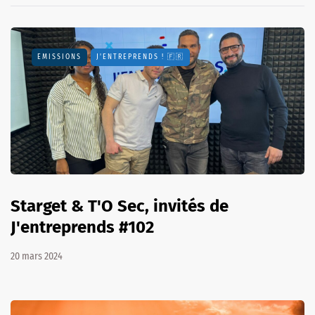
EMISSIONS
J'ENTREPRENDS ! 🇫🇷
Starget & T'O Sec, invités de
J'entreprends #102
20 mars 2024