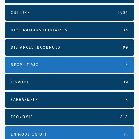
CULTURE
3904
DESTINATIONS LOINTAINES
35
DISTANCES INCONNUES
99
DROP LE MIC
4
E-SPORT
39
EARGASMEEK
3
ECONOMIE
818
EN MODE ON OFF
11