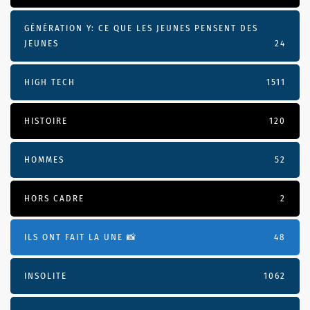
GÉNÉRATION Y: CE QUE LES JEUNES PENSENT DES
JEUNES
24
HIGH TECH
1511
HISTOIRE
120
HOMMES
52
HORS CADRE
2
ILS ONT FAIT LA UNE 📸
48
INSOLITE
1062