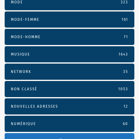
MODE
323
MODE-FEMME
161
MODE-HOMME
71
MUSIQUE
1643
NETWORK
35
NON CLASSÉ
1053
NOUVELLES ADRESSES
12
NUMÉRIQUE
60