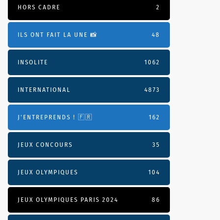
HORS CADRE
2
ILS ONT FAIT LA UNE 📸
48
INSOLITE
1062
INTERNATIONAL
4873
J'ENTREPRENDS ! 🇫🇷
162
JEUX CONCOURS
35
JEUX OLYMPIQUES
104
JEUX OLYMPIQUES PARIS 2024
86