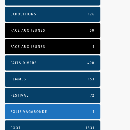
EXPOSITIONS
126
FACE AUX JEUNES
60
FACE AUX JEUNES
1
FAITS DIVERS
490
FEMMES
153
FESTIVAL
72
FOLIE VAGABONDE
1
FOOT
1831