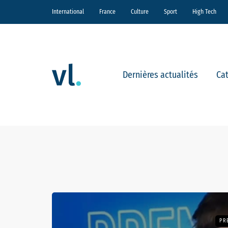
International
France
Culture
Sport
High Tech
Dernières actualités
Ca
PR