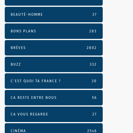
BEAUTÉ-HOMME
37
BONS PLANS
283
BRÈVES
2802
BUZZ
332
C'EST QUOI TA FRANCE ?
30
CA RESTE ENTRE NOUS
56
CA VOUS REGARDE
27
CINÉMA
2546