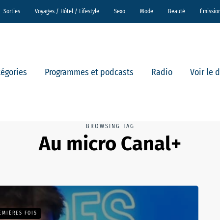
Sorties
Voyages / Hôtel / Lifestyle
Sexo
Mode
Beauté
Émissio
tégories
Programmes et podcasts
Radio
Voir le 
BROWSING TAG
Au micro Canal+
EMIÈRES FOIS