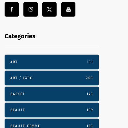
Categories
ART
131
ART / EXPO
203
BASKET
143
BEAUTÉ
199
BEAUTÉ-FEMME
123