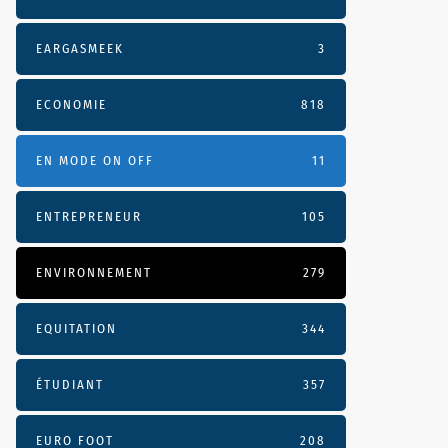
EARGASMEEK
3
ECONOMIE
818
EN MODE ON OFF
11
ENTREPRENEUR
105
ENVIRONNEMENT
279
EQUITATION
344
ÉTUDIANT
357
EURO FOOT
208