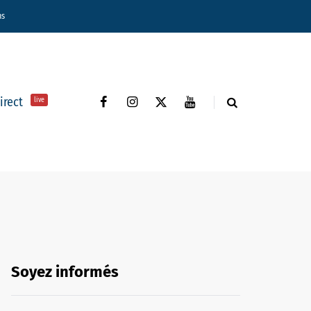
ns
direct
live
Soyez informés