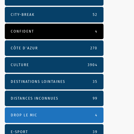
CITY-BREAK
52
CONFIDENT
4
CÔTE D’AZUR
270
CULTURE
3904
DESTINATIONS LOINTAINES
35
DISTANCES INCONNUES
99
DROP LE MIC
4
E-SPORT
39