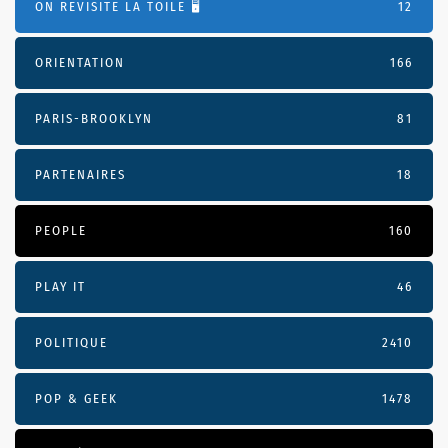
ON REVISITE LA TOILE 🖥️
12
ORIENTATION
166
PARIS-BROOKLYN
81
PARTENAIRES
18
PEOPLE
160
PLAY IT
46
POLITIQUE
2410
POP & GEEK
1478