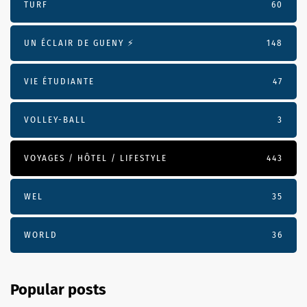
TURF
60
UN ÉCLAIR DE GUENY ⚡️
148
VIE ÉTUDIANTE
47
VOLLEY-BALL
3
VOYAGES / HÔTEL / LIFESTYLE
443
WEL
35
WORLD
36
Popular posts