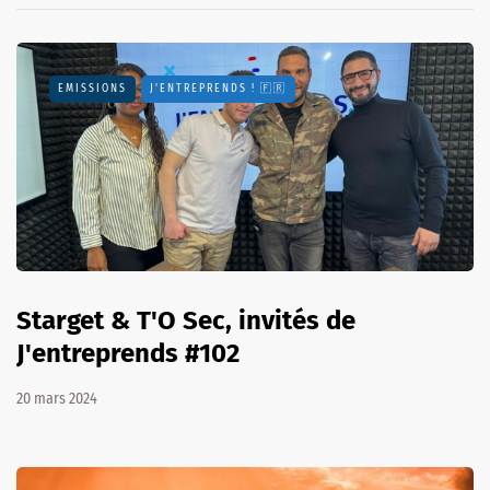
EMISSIONS
J'ENTREPRENDS ! 🇫🇷
Starget & T'O Sec, invités de
J'entreprends #102
20 mars 2024