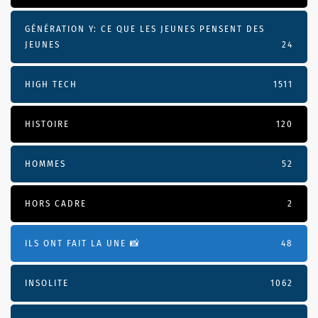
GÉNÉRATION Y: CE QUE LES JEUNES PENSENT DES
JEUNES
24
HIGH TECH
1511
HISTOIRE
120
HOMMES
52
HORS CADRE
2
ILS ONT FAIT LA UNE 📸
48
INSOLITE
1062