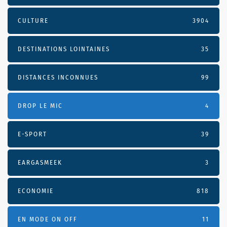
CULTURE
3904
DESTINATIONS LOINTAINES
35
DISTANCES INCONNUES
99
DROP LE MIC
4
E-SPORT
39
EARGASMEEK
3
ECONOMIE
818
EN MODE ON OFF
11