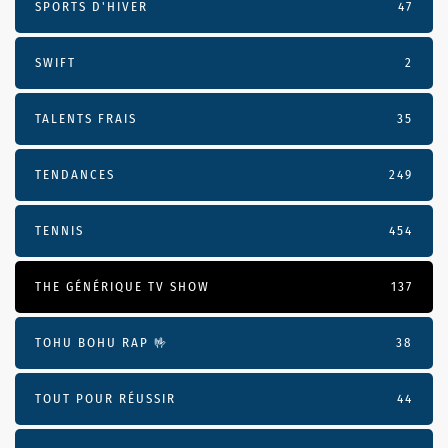
SPORTS D'HIVER
47
SWIFT
2
TALENTS FRAIS
35
TENDANCES
249
TENNIS
454
THE GÉNÉRIQUE TV SHOW
137
TOHU BOHU RAP 🤟
38
TOUT POUR RÉUSSIR
44