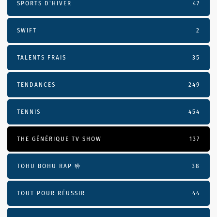
SPORTS D'HIVER
47
SWIFT
2
TALENTS FRAIS
35
TENDANCES
249
TENNIS
454
THE GÉNÉRIQUE TV SHOW
137
TOHU BOHU RAP 🤟
38
TOUT POUR RÉUSSIR
44