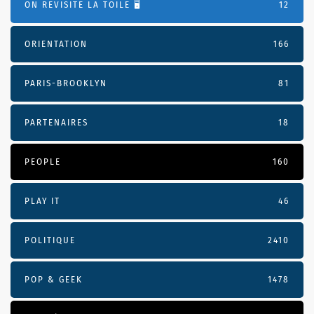
ON REVISITE LA TOILE 🖥️
12
ORIENTATION
166
PARIS-BROOKLYN
81
PARTENAIRES
18
PEOPLE
160
PLAY IT
46
POLITIQUE
2410
POP & GEEK
1478