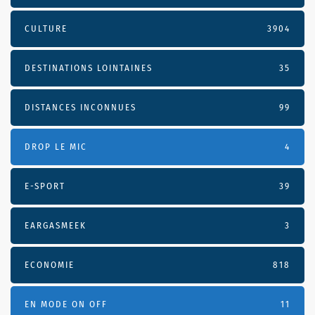
CULTURE
3904
DESTINATIONS LOINTAINES
35
DISTANCES INCONNUES
99
DROP LE MIC
4
E-SPORT
39
EARGASMEEK
3
ECONOMIE
818
EN MODE ON OFF
11