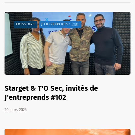
EMISSIONS
J'ENTREPRENDS ! 🇫🇷
Starget & T'O Sec, invités de
J'entreprends #102
20 mars 2024