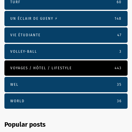
TURF
60
UN ÉCLAIR DE GUENY ⚡️
148
VIE ÉTUDIANTE
47
VOLLEY-BALL
3
VOYAGES / HÔTEL / LIFESTYLE
443
WEL
35
WORLD
36
Popular posts