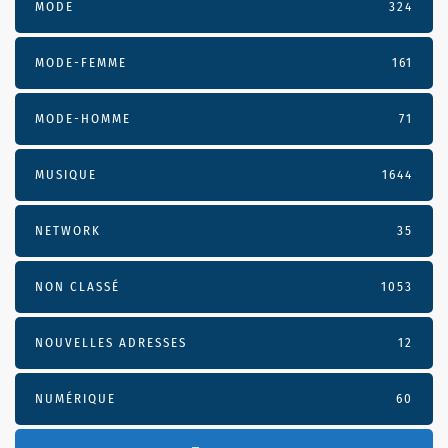
MODE
324
MODE-FEMME
161
MODE-HOMME
71
MUSIQUE
1644
NETWORK
35
NON CLASSÉ
1053
NOUVELLES ADRESSES
12
NUMÉRIQUE
60