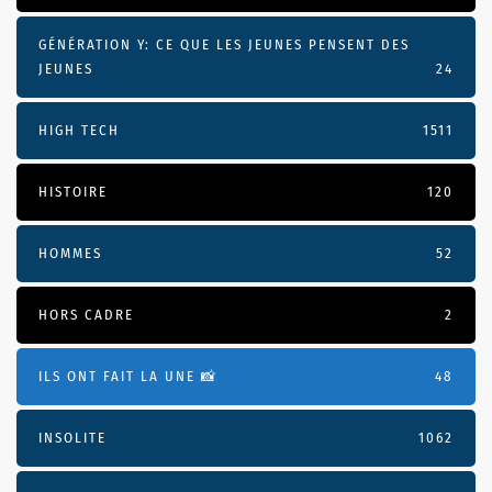
GÉNÉRATION Y: CE QUE LES JEUNES PENSENT DES
JEUNES
24
HIGH TECH
1511
HISTOIRE
120
HOMMES
52
HORS CADRE
2
ILS ONT FAIT LA UNE 📸
48
INSOLITE
1062