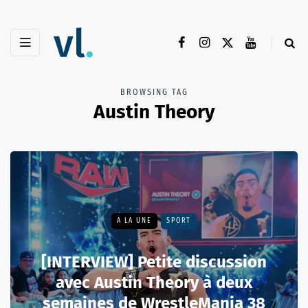
BROWSING TAG
Austin Theory
A LA UNE
SPORT
[INTERVIEW] Petite discussion
avec Austin Theory à deux
semaines de WrestleMania 38