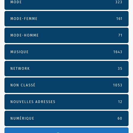
MODE
323
MODE-FEMME
161
MODE-HOMME
71
MUSIQUE
1643
NETWORK
35
NON CLASSÉ
1053
NOUVELLES ADRESSES
12
NUMÉRIQUE
60