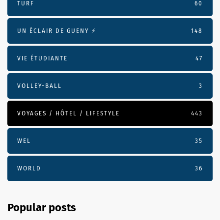
TURF
60
UN ÉCLAIR DE GUENY ⚡️
148
VIE ÉTUDIANTE
47
VOLLEY-BALL
3
VOYAGES / HÔTEL / LIFESTYLE
443
WEL
35
WORLD
36
Popular posts