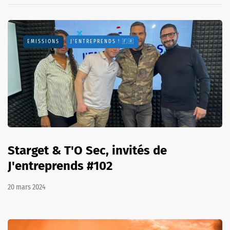
EMISSIONS
J'ENTREPRENDS ! 🇫🇷
Starget & T'O Sec, invités de
J'entreprends #102
20 mars 2024