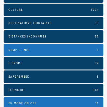
CULTURE
3904
DESTINATIONS LOINTAINES
35
DISTANCES INCONNUES
99
DROP LE MIC
4
E-SPORT
39
EARGASMEEK
3
ECONOMIE
818
EN MODE ON OFF
11