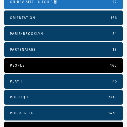
ON REVISITE LA TOILE 🖥️
12
ORIENTATION
166
PARIS-BROOKLYN
81
PARTENAIRES
18
PEOPLE
160
PLAY IT
46
POLITIQUE
2410
POP & GEEK
1478