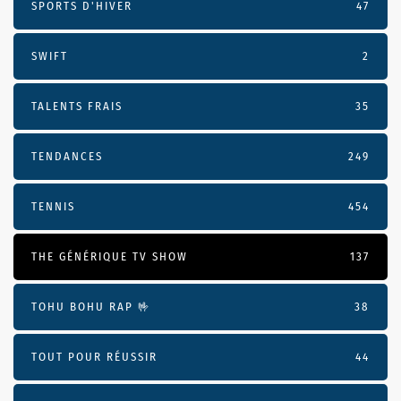
SPORTS D'HIVER
47
SWIFT
2
TALENTS FRAIS
35
TENDANCES
249
TENNIS
454
THE GÉNÉRIQUE TV SHOW
137
TOHU BOHU RAP 🤟
38
TOUT POUR RÉUSSIR
44