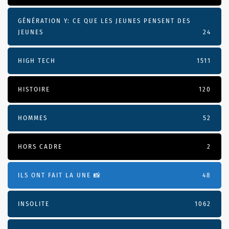
GÉNÉRATION Y: CE QUE LES JEUNES PENSENT DES
JEUNES
24
HIGH TECH
1511
HISTOIRE
120
HOMMES
52
HORS CADRE
2
ILS ONT FAIT LA UNE 📸
48
INSOLITE
1062