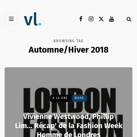
BROWSING TAG
Automne/Hiver 2018
A LA UNE
MODE
Vivienne Westwood, Phillip
Lim... Récap' de la Fashion Week
Homme de Londres