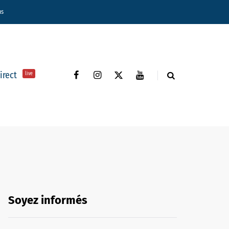
ns
direct
live
Soyez informés