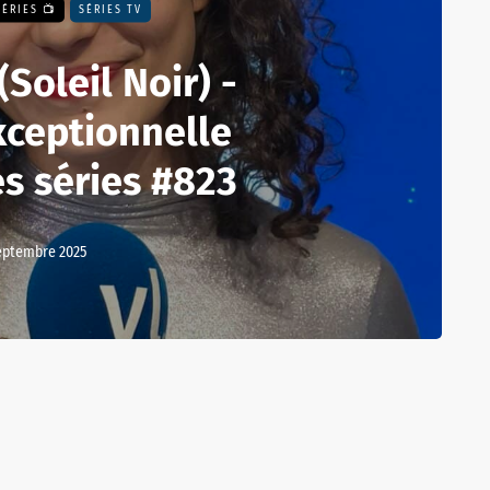
SÉRIES 📺
SÉRIES TV
Soleil Noir) -
xceptionnelle
es séries #823
eptembre 2025