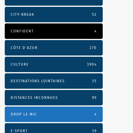
CITY-BREAK
52
CONFIDENT
4
CÔTE D’AZUR
270
CULTURE
3904
DESTINATIONS LOINTAINES
35
DISTANCES INCONNUES
99
DROP LE MIC
4
E-SPORT
39