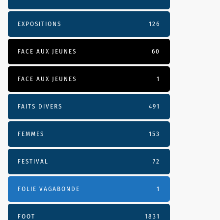
EXPOSITIONS
126
FACE AUX JEUNES
60
FACE AUX JEUNES
1
FAITS DIVERS
491
FEMMES
153
FESTIVAL
72
FOLIE VAGABONDE
1
FOOT
1831