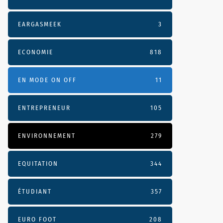
EARGASMEEK
3
ECONOMIE
818
EN MODE ON OFF
11
ENTREPRENEUR
105
ENVIRONNEMENT
279
EQUITATION
344
ÉTUDIANT
357
EURO FOOT
208