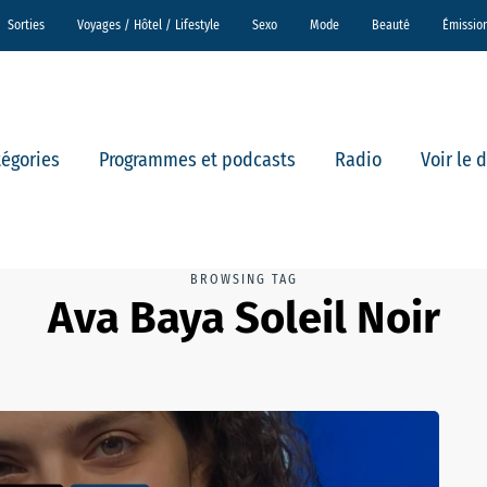
Sorties
Voyages / Hôtel / Lifestyle
Sexo
Mode
Beauté
Émissio
tégories
Programmes et podcasts
Radio
Voir le 
BROWSING TAG
Ava Baya Soleil Noir