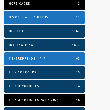
HORS CADRE
2
ILS ONT FAIT LA UNE 📸
48
INSOLITE
1062
INTERNATIONAL
4873
J'ENTREPRENDS ! 🇫🇷
162
JEUX CONCOURS
35
JEUX OLYMPIQUES
104
JEUX OLYMPIQUES PARIS 2024
86