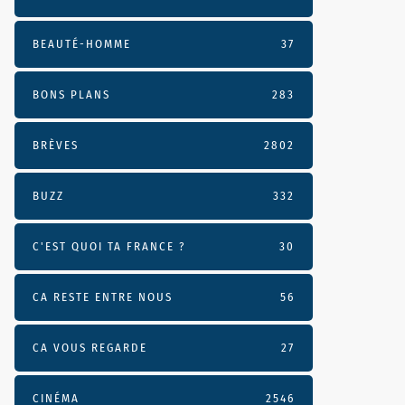
BEAUTÉ-HOMME
37
BONS PLANS
283
BRÈVES
2802
BUZZ
332
C'EST QUOI TA FRANCE ?
30
CA RESTE ENTRE NOUS
56
CA VOUS REGARDE
27
CINÉMA
2546