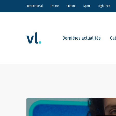
International
France
Culture
Sport
High Tech
Dernières actualités
Ca