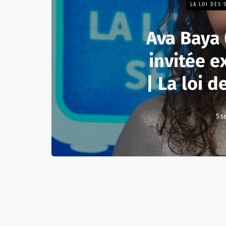
LA LOI DES 
Ava Baya (
invitée e
| La loi d
5 s