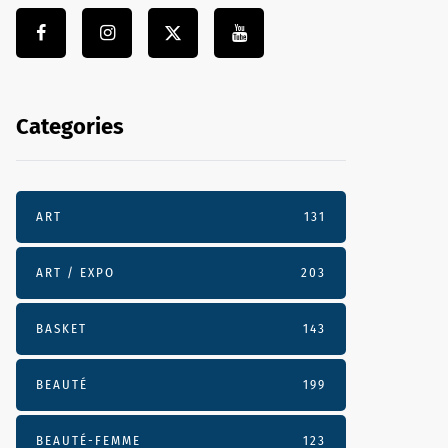
Categories
ART
131
ART / EXPO
203
BASKET
143
BEAUTÉ
199
BEAUTÉ-FEMME
123