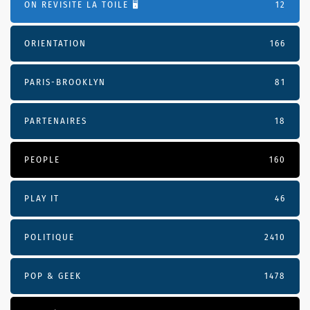
ON REVISITE LA TOILE 🖥️
12
ORIENTATION
166
PARIS-BROOKLYN
81
PARTENAIRES
18
PEOPLE
160
PLAY IT
46
POLITIQUE
2410
POP & GEEK
1478