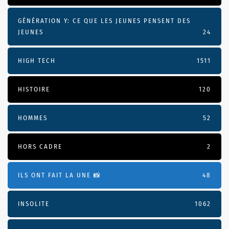
GÉNÉRATION Y: CE QUE LES JEUNES PENSENT DES
JEUNES
24
HIGH TECH
1511
HISTOIRE
120
HOMMES
52
HORS CADRE
2
ILS ONT FAIT LA UNE 📸
48
INSOLITE
1062