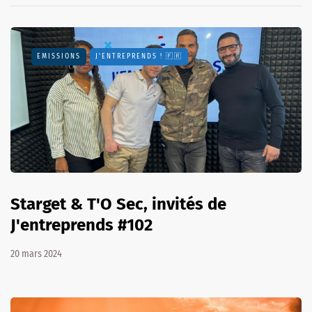
EMISSIONS
J'ENTREPRENDS ! 🇫🇷
Starget & T'O Sec, invités de
J'entreprends #102
20 mars 2024