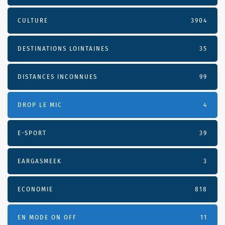
CULTURE
3904
DESTINATIONS LOINTAINES
35
DISTANCES INCONNUES
99
DROP LE MIC
4
E-SPORT
39
EARGASMEEK
3
ECONOMIE
818
EN MODE ON OFF
11