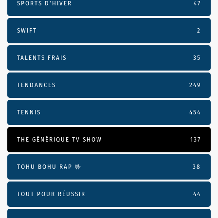
SPORTS D'HIVER
47
SWIFT
2
TALENTS FRAIS
35
TENDANCES
249
TENNIS
454
THE GÉNÉRIQUE TV SHOW
137
TOHU BOHU RAP 🤟
38
TOUT POUR RÉUSSIR
44