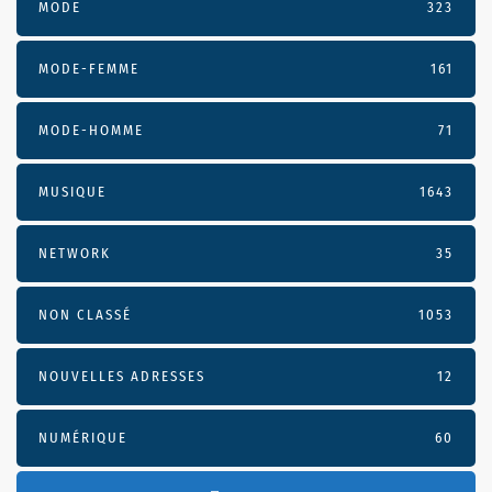
MODE
323
MODE-FEMME
161
MODE-HOMME
71
MUSIQUE
1643
NETWORK
35
NON CLASSÉ
1053
NOUVELLES ADRESSES
12
NUMÉRIQUE
60