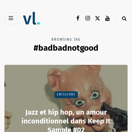
BROWSING TAG
#badbadnotgood
EMISSIONS
Jazz et hip hop, un amour
inconditionnel dans Keep It
Sample #02