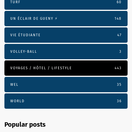
TURF
60
UN ÉCLAIR DE GUENY ⚡️
148
VIE ÉTUDIANTE
47
VOLLEY-BALL
3
VOYAGES / HÔTEL / LIFESTYLE
443
WEL
35
WORLD
36
Popular posts