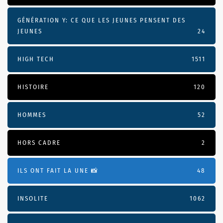
GÉNÉRATION Y: CE QUE LES JEUNES PENSENT DES
JEUNES
24
HIGH TECH
1511
HISTOIRE
120
HOMMES
52
HORS CADRE
2
ILS ONT FAIT LA UNE 📸
48
INSOLITE
1062