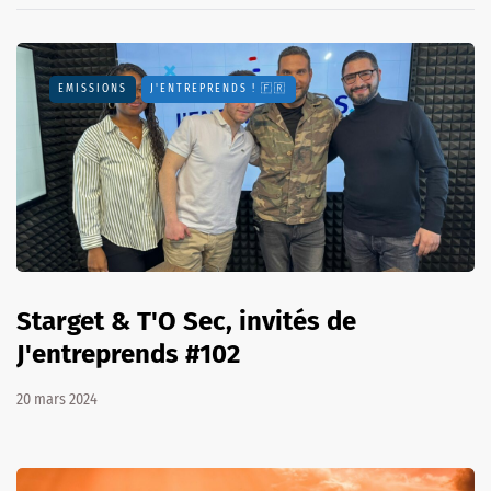
EMISSIONS
J'ENTREPRENDS ! 🇫🇷
Starget & T'O Sec, invités de
J'entreprends #102
20 mars 2024