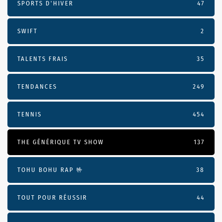
SPORTS D'HIVER
47
SWIFT
2
TALENTS FRAIS
35
TENDANCES
249
TENNIS
454
THE GÉNÉRIQUE TV SHOW
137
TOHU BOHU RAP 🤟
38
TOUT POUR RÉUSSIR
44