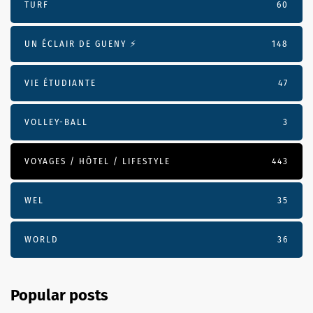
TURF
60
UN ÉCLAIR DE GUENY ⚡️
148
VIE ÉTUDIANTE
47
VOLLEY-BALL
3
VOYAGES / HÔTEL / LIFESTYLE
443
WEL
35
WORLD
36
Popular posts