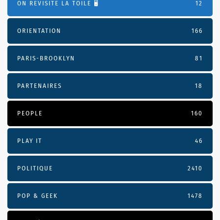
ON REVISITE LA TOILE 🖥️
12
ORIENTATION
166
PARIS-BROOKLYN
81
PARTENAIRES
18
PEOPLE
160
PLAY IT
46
POLITIQUE
2410
POP & GEEK
1478