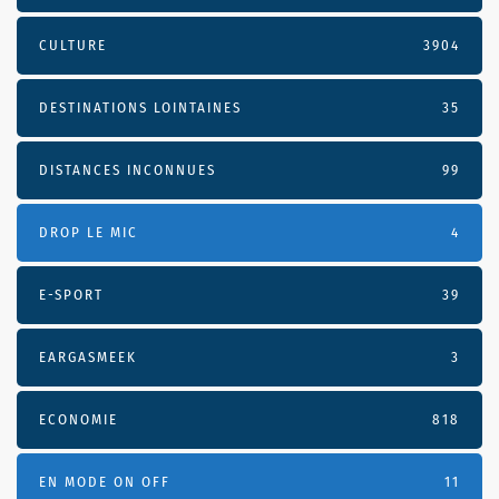
CULTURE
3904
DESTINATIONS LOINTAINES
35
DISTANCES INCONNUES
99
DROP LE MIC
4
E-SPORT
39
EARGASMEEK
3
ECONOMIE
818
EN MODE ON OFF
11