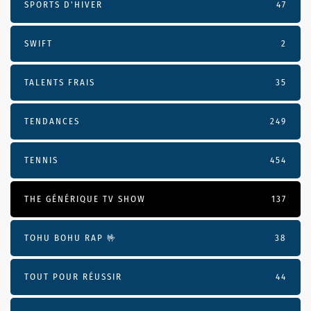
SPORTS D'HIVER
47
SWIFT
2
TALENTS FRAIS
35
TENDANCES
249
TENNIS
454
THE GÉNÉRIQUE TV SHOW
137
TOHU BOHU RAP 🤟
38
TOUT POUR RÉUSSIR
44