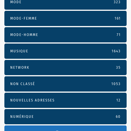
MODE
323
MODE-FEMME
161
MODE-HOMME
71
MUSIQUE
1643
NETWORK
35
NON CLASSÉ
1053
NOUVELLES ADRESSES
12
NUMÉRIQUE
60