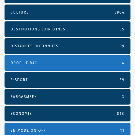
CULTURE
3904
DESTINATIONS LOINTAINES
35
DISTANCES INCONNUES
99
DROP LE MIC
4
E-SPORT
39
EARGASMEEK
3
ECONOMIE
818
EN MODE ON OFF
11