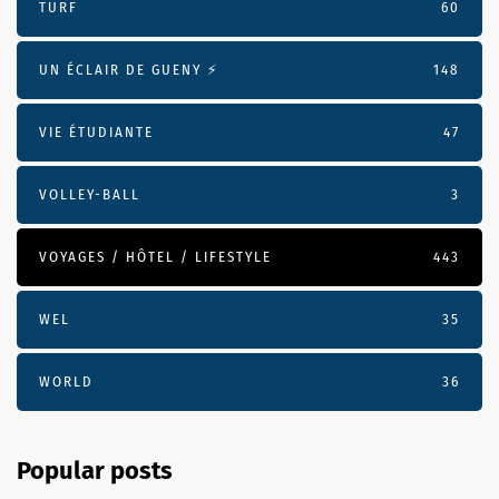
TURF
60
UN ÉCLAIR DE GUENY ⚡️
148
VIE ÉTUDIANTE
47
VOLLEY-BALL
3
VOYAGES / HÔTEL / LIFESTYLE
443
WEL
35
WORLD
36
Popular posts