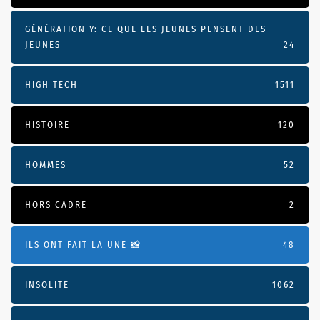
GÉNÉRATION Y: CE QUE LES JEUNES PENSENT DES
JEUNES
24
HIGH TECH
1511
HISTOIRE
120
HOMMES
52
HORS CADRE
2
ILS ONT FAIT LA UNE 📸
48
INSOLITE
1062