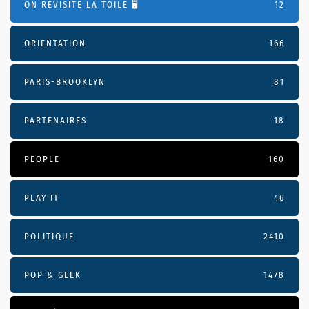
ON REVISITE LA TOILE 🖥️
12
ORIENTATION
166
PARIS-BROOKLYN
81
PARTENAIRES
18
PEOPLE
160
PLAY IT
46
POLITIQUE
2410
POP & GEEK
1478