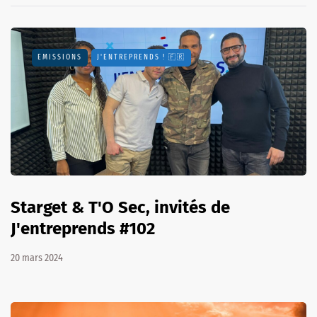
EMISSIONS
J'ENTREPRENDS ! 🇫🇷
Starget & T'O Sec, invités de
J'entreprends #102
20 mars 2024