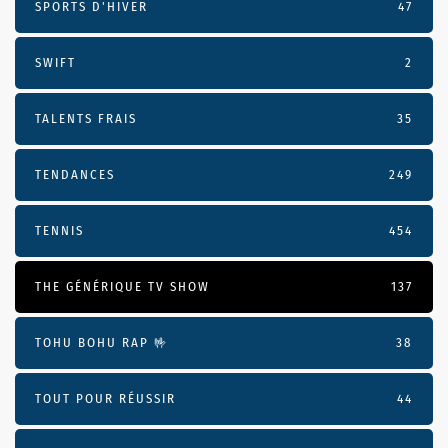
SPORTS D'HIVER
47
SWIFT
2
TALENTS FRAIS
35
TENDANCES
249
TENNIS
454
THE GÉNÉRIQUE TV SHOW
137
TOHU BOHU RAP 🤟
38
TOUT POUR RÉUSSIR
44