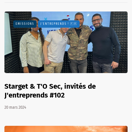
EMISSIONS
J'ENTREPRENDS ! 🇫🇷
Starget & T'O Sec, invités de
J'entreprends #102
20 mars 2024