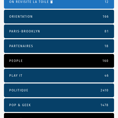
ON REVISITE LA TOILE 🖥️
12
ORIENTATION
166
PARIS-BROOKLYN
81
PARTENAIRES
18
PEOPLE
160
PLAY IT
46
POLITIQUE
2410
POP & GEEK
1478