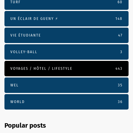
TURF
60
UN ÉCLAIR DE GUENY ⚡️
148
VIE ÉTUDIANTE
47
VOLLEY-BALL
3
VOYAGES / HÔTEL / LIFESTYLE
443
WEL
35
WORLD
36
Popular posts