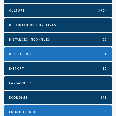
CULTURE
3904
DESTINATIONS LOINTAINES
35
DISTANCES INCONNUES
99
DROP LE MIC
4
E-SPORT
39
EARGASMEEK
3
ECONOMIE
818
EN MODE ON OFF
11