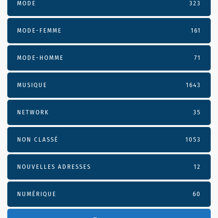
MODE
323
MODE-FEMME
161
MODE-HOMME
71
MUSIQUE
1643
NETWORK
35
NON CLASSÉ
1053
NOUVELLES ADRESSES
12
NUMÉRIQUE
60