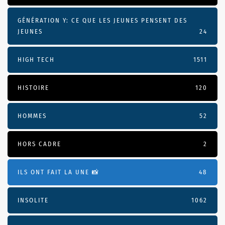
GÉNÉRATION Y: CE QUE LES JEUNES PENSENT DES
JEUNES
24
HIGH TECH
1511
HISTOIRE
120
HOMMES
52
HORS CADRE
2
ILS ONT FAIT LA UNE 📸
48
INSOLITE
1062