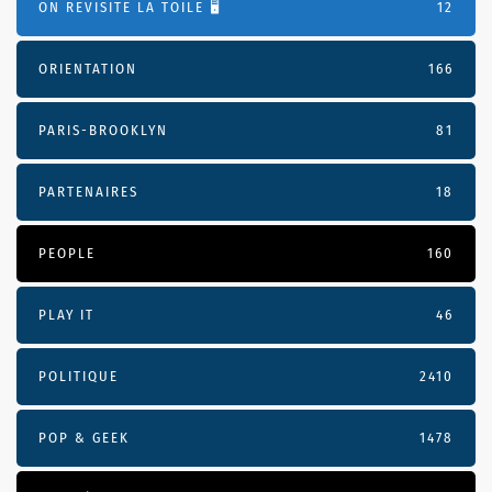
ON REVISITE LA TOILE 🖥️
12
ORIENTATION
166
PARIS-BROOKLYN
81
PARTENAIRES
18
PEOPLE
160
PLAY IT
46
POLITIQUE
2410
POP & GEEK
1478