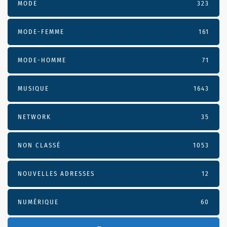
MODE
323
MODE-FEMME
161
MODE-HOMME
71
MUSIQUE
1643
NETWORK
35
NON CLASSÉ
1053
NOUVELLES ADRESSES
12
NUMÉRIQUE
60