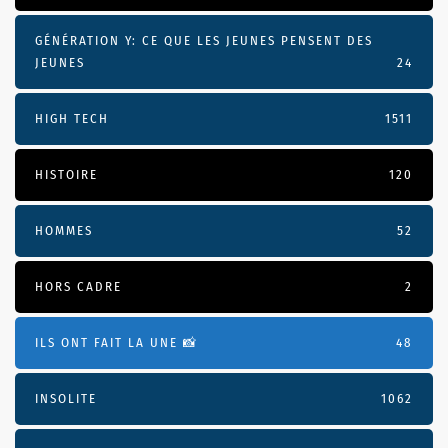
GÉNÉRATION Y: CE QUE LES JEUNES PENSENT DES
JEUNES
24
HIGH TECH
1511
HISTOIRE
120
HOMMES
52
HORS CADRE
2
ILS ONT FAIT LA UNE 📸
48
INSOLITE
1062