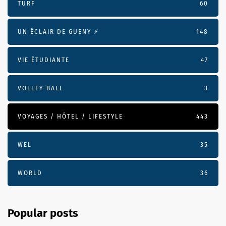
TURF
60
UN ÉCLAIR DE GUENY ⚡️
148
VIE ÉTUDIANTE
47
VOLLEY-BALL
3
VOYAGES / HÔTEL / LIFESTYLE
443
WEL
35
WORLD
36
Popular posts