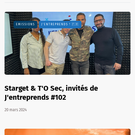
EMISSIONS
J'ENTREPRENDS ! 🇫🇷
Starget & T'O Sec, invités de
J'entreprends #102
20 mars 2024