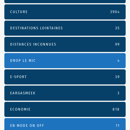
CULTURE
3904
DESTINATIONS LOINTAINES
35
DISTANCES INCONNUES
99
DROP LE MIC
4
E-SPORT
39
EARGASMEEK
3
ECONOMIE
818
EN MODE ON OFF
11