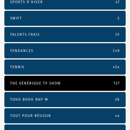
SPORTS D'HIVER
47
SWIFT
2
TALENTS FRAIS
35
TENDANCES
249
TENNIS
454
THE GÉNÉRIQUE TV SHOW
137
TOHU BOHU RAP 🤟
38
TOUT POUR RÉUSSIR
44