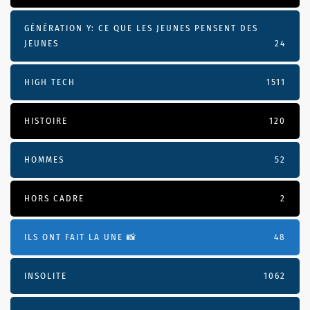
GÉNÉRATION Y: CE QUE LES JEUNES PENSENT DES
JEUNES
24
HIGH TECH
1511
HISTOIRE
120
HOMMES
52
HORS CADRE
2
ILS ONT FAIT LA UNE 📸
48
INSOLITE
1062