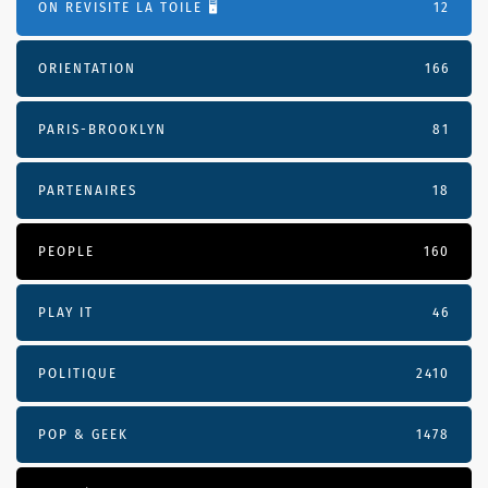
ON REVISITE LA TOILE 🖥️
12
ORIENTATION
166
PARIS-BROOKLYN
81
PARTENAIRES
18
PEOPLE
160
PLAY IT
46
POLITIQUE
2410
POP & GEEK
1478