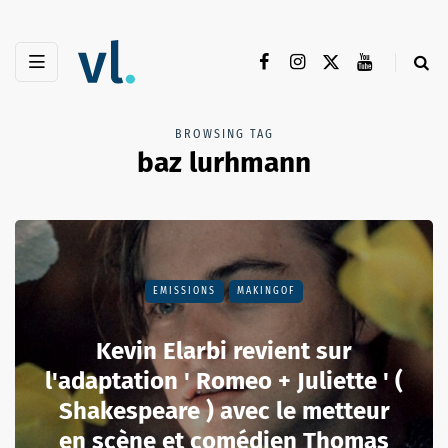
BROWSING TAG
baz lurhmann
EMISSIONS
MAKINGOF
Kevin Elarbi revient sur
l'adaptation ' Romeo + Juliette ' (
Shakespeare ) avec le metteur
en scène et comédien Thomas