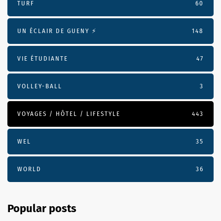
TURF
60
UN ÉCLAIR DE GUENY ⚡️
148
VIE ÉTUDIANTE
47
VOLLEY-BALL
3
VOYAGES / HÔTEL / LIFESTYLE
443
WEL
35
WORLD
36
Popular posts