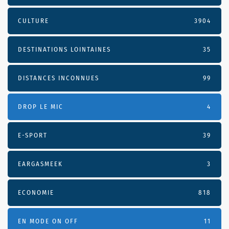
CULTURE
3904
DESTINATIONS LOINTAINES
35
DISTANCES INCONNUES
99
DROP LE MIC
4
E-SPORT
39
EARGASMEEK
3
ECONOMIE
818
EN MODE ON OFF
11