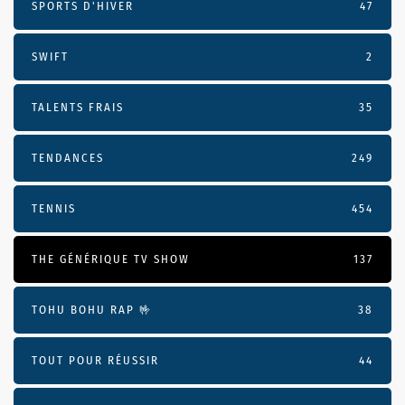
SPORTS D'HIVER
47
SWIFT
2
TALENTS FRAIS
35
TENDANCES
249
TENNIS
454
THE GÉNÉRIQUE TV SHOW
137
TOHU BOHU RAP 🤟
38
TOUT POUR RÉUSSIR
44