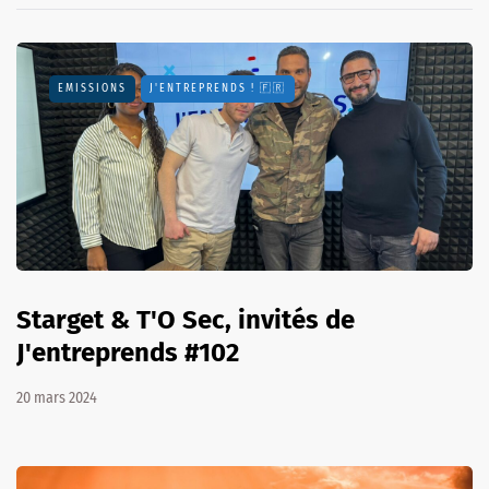
EMISSIONS
J'ENTREPRENDS ! 🇫🇷
Starget & T'O Sec, invités de
J'entreprends #102
20 mars 2024