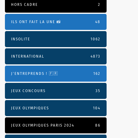
HORS CADRE
2
ILS ONT FAIT LA UNE 📸
48
INSOLITE
1062
INTERNATIONAL
4873
J'ENTREPRENDS ! 🇫🇷
162
JEUX CONCOURS
35
JEUX OLYMPIQUES
104
JEUX OLYMPIQUES PARIS 2024
86