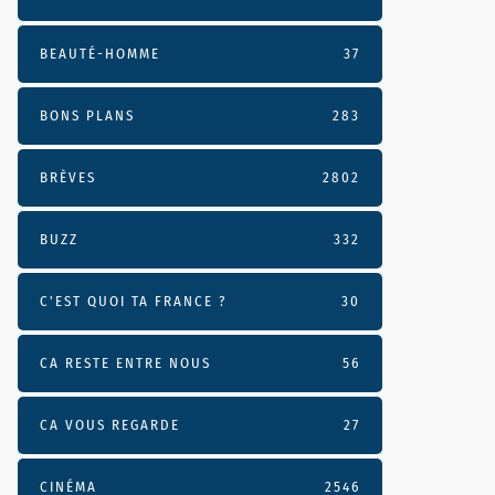
BEAUTÉ-HOMME
37
BONS PLANS
283
BRÈVES
2802
BUZZ
332
C'EST QUOI TA FRANCE ?
30
CA RESTE ENTRE NOUS
56
CA VOUS REGARDE
27
CINÉMA
2546