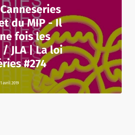
 Canneseries
et du MIP - Il
ne fois les
/ JLA | La loi
éries #274
11 avril 2019