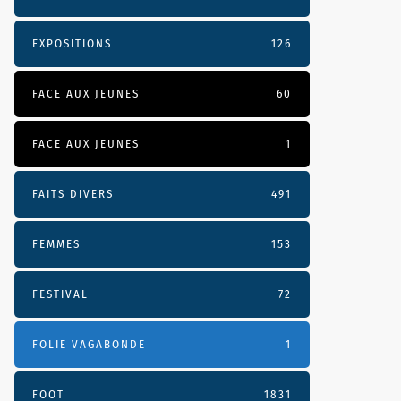
EXPOSITIONS
126
FACE AUX JEUNES
60
FACE AUX JEUNES
1
FAITS DIVERS
491
FEMMES
153
FESTIVAL
72
FOLIE VAGABONDE
1
FOOT
1831