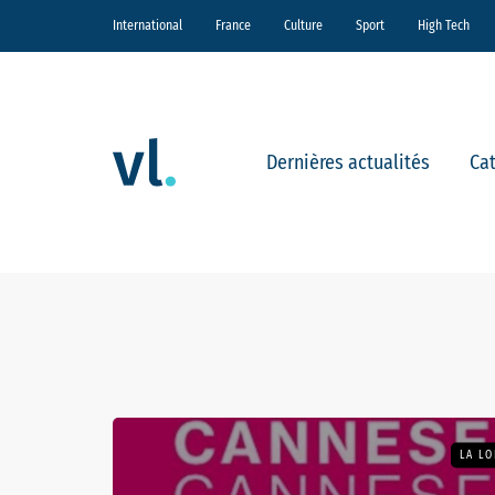
International
France
Culture
Sport
High Tech
Dernières actualités
Ca
LA LO