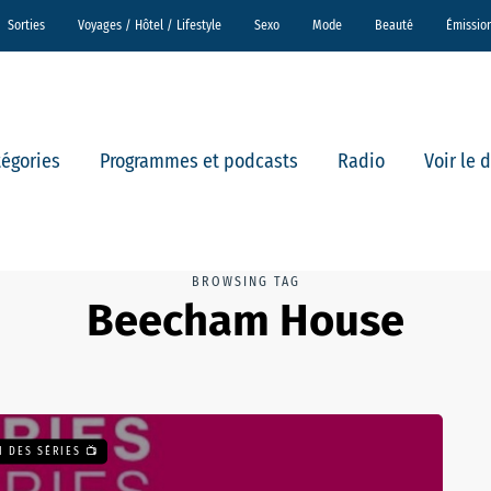
Sorties
Voyages / Hôtel / Lifestyle
Sexo
Mode
Beauté
Émissio
tégories
Programmes et podcasts
Radio
Voir le 
BROWSING TAG
Beecham House
I DES SÉRIES 📺