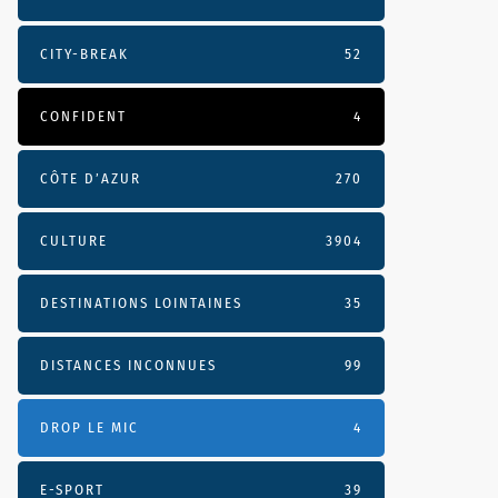
CITY-BREAK
52
CONFIDENT
4
CÔTE D’AZUR
270
CULTURE
3904
DESTINATIONS LOINTAINES
35
DISTANCES INCONNUES
99
DROP LE MIC
4
E-SPORT
39