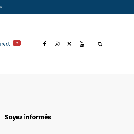
ns
direct
live
Soyez informés