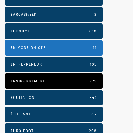
EARGASMEEK
3
ECONOMIE
818
EN MODE ON OFF
11
ENTREPRENEUR
105
ENVIRONNEMENT
279
EQUITATION
344
ÉTUDIANT
357
EURO FOOT
208