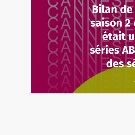
Bilan de
saison 2 
était u
séries AB 
des s