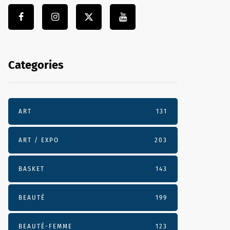
Categories
ART
131
ART / EXPO
203
BASKET
143
BEAUTÉ
199
BEAUTÉ-FEMME
123