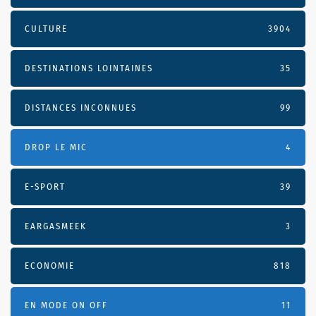
CULTURE
3904
DESTINATIONS LOINTAINES
35
DISTANCES INCONNUES
99
DROP LE MIC
4
E-SPORT
39
EARGASMEEK
3
ECONOMIE
818
EN MODE ON OFF
11