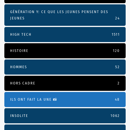
GÉNÉRATION Y: CE QUE LES JEUNES PENSENT DES
JEUNES
24
HIGH TECH
1511
HISTOIRE
120
HOMMES
52
HORS CADRE
2
ILS ONT FAIT LA UNE 📸
48
INSOLITE
1062