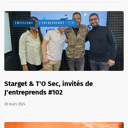
EMISSIONS
J'ENTREPRENDS ! 🇫🇷
Starget & T'O Sec, invités de
J'entreprends #102
20 mars 2024