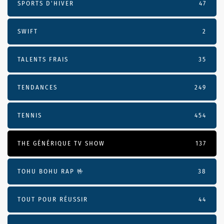
SPORTS D'HIVER
47
SWIFT
2
TALENTS FRAIS
35
TENDANCES
249
TENNIS
454
THE GÉNÉRIQUE TV SHOW
137
TOHU BOHU RAP 🤟
38
TOUT POUR RÉUSSIR
44