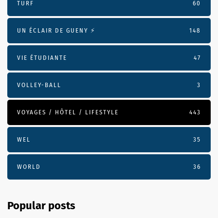
TURF
60
UN ÉCLAIR DE GUENY ⚡️
148
VIE ÉTUDIANTE
47
VOLLEY-BALL
3
VOYAGES / HÔTEL / LIFESTYLE
443
WEL
35
WORLD
36
Popular posts