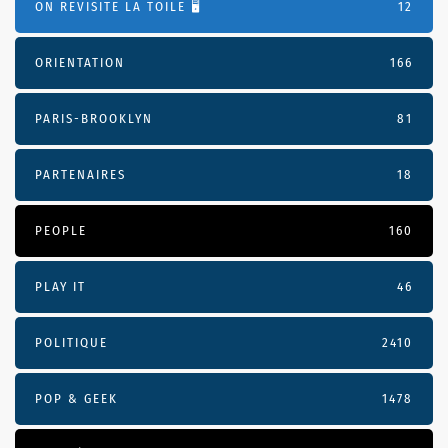
ON REVISITE LA TOILE 🖥️
12
ORIENTATION
166
PARIS-BROOKLYN
81
PARTENAIRES
18
PEOPLE
160
PLAY IT
46
POLITIQUE
2410
POP & GEEK
1478