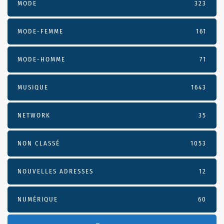
MODE
323
MODE-FEMME
161
MODE-HOMME
71
MUSIQUE
1643
NETWORK
35
NON CLASSÉ
1053
NOUVELLES ADRESSES
12
NUMÉRIQUE
60