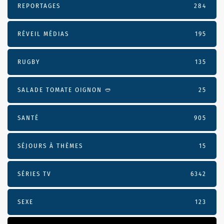
REPORTAGES
284
RÉVEIL MÉDIAS
195
RUGBY
135
SALADE TOMATE OIGNON 🥙
25
SANTÉ
905
SÉJOURS À THÈMES
15
SÉRIES TV
6342
SEXE
123