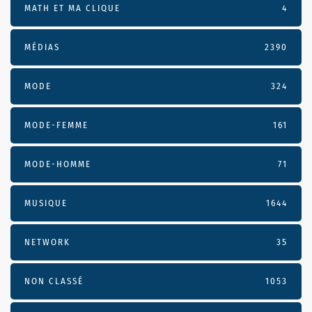
MATH ET MA CLIQUE
4
MÉDIAS
2390
MODE
324
MODE-FEMME
161
MODE-HOMME
71
MUSIQUE
1644
NETWORK
35
NON CLASSÉ
1053