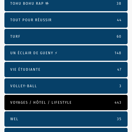
TOHU BOHU RAP 🤟
38
TOUT POUR RÉUSSIR
44
TURF
60
UN ÉCLAIR DE GUENY ⚡️
148
VIE ÉTUDIANTE
47
VOLLEY-BALL
3
VOYAGES / HÔTEL / LIFESTYLE
443
WEL
35