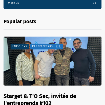
WORLD
36
Popular posts
EMISSIONS
J'ENTREPRENDS ! 🇫🇷
Starget & T'O Sec, invités de
J'entreprends #102