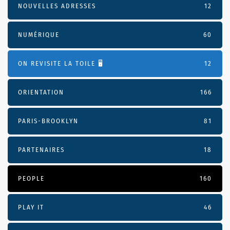
NOUVELLES ADRESSES
12
NUMÉRIQUE
60
ON REVISITE LA TOILE 🖥️
12
ORIENTATION
166
PARIS-BROOKLYN
81
PARTENAIRES
18
PEOPLE
160
PLAY IT
46