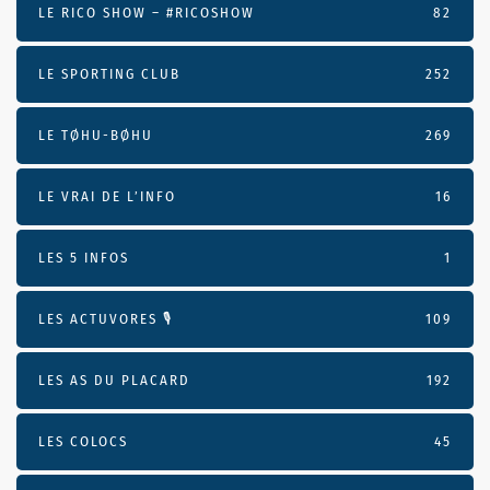
LE RICO SHOW – #RICOSHOW
82
LE SPORTING CLUB
252
LE TØHU-BØHU
269
LE VRAI DE L’INFO
16
LES 5 INFOS
1
LES ACTUVORES 🎙
109
LES AS DU PLACARD
192
LES COLOCS
45