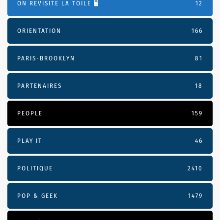
ON REVISITE LA TOILE 🖥️
12
ORIENTATION
166
PARIS-BROOKLYN
81
PARTENAIRES
18
PEOPLE
159
PLAY IT
46
POLITIQUE
2410
POP & GEEK
1479