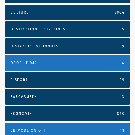
CULTURE
3904
DESTINATIONS LOINTAINES
35
DISTANCES INCONNUES
99
DROP LE MIC
4
E-SPORT
39
EARGASMEEK
3
ECONOMIE
818
EN MODE ON OFF
11