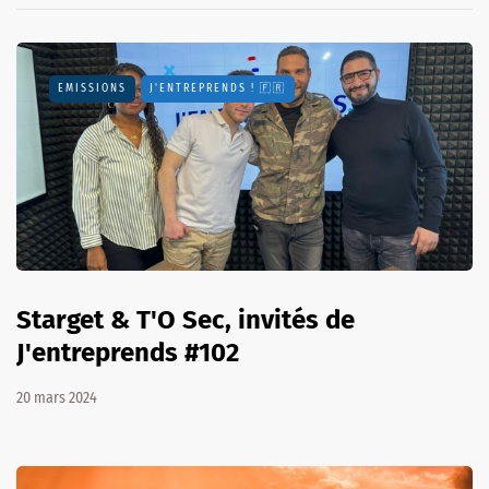
EMISSIONS
J'ENTREPRENDS ! 🇫🇷
Starget & T'O Sec, invités de
J'entreprends #102
20 mars 2024