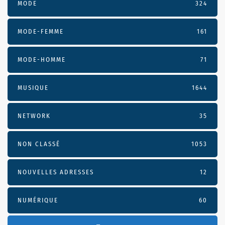
MODE
324
MODE-FEMME
161
MODE-HOMME
71
MUSIQUE
1644
NETWORK
35
NON CLASSÉ
1053
NOUVELLES ADRESSES
12
NUMÉRIQUE
60