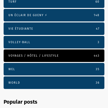
TURF
60
UN ÉCLAIR DE GUENY ⚡️
148
VIE ÉTUDIANTE
47
VOLLEY-BALL
3
VOYAGES / HÔTEL / LIFESTYLE
443
WEL
35
WORLD
36
Popular posts