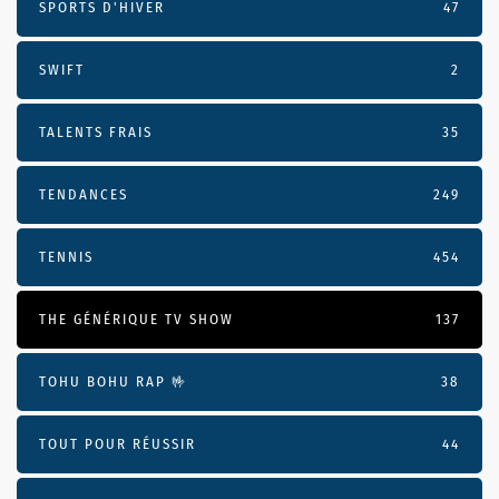
SPORTS D'HIVER
47
SWIFT
2
TALENTS FRAIS
35
TENDANCES
249
TENNIS
454
THE GÉNÉRIQUE TV SHOW
137
TOHU BOHU RAP 🤟
38
TOUT POUR RÉUSSIR
44