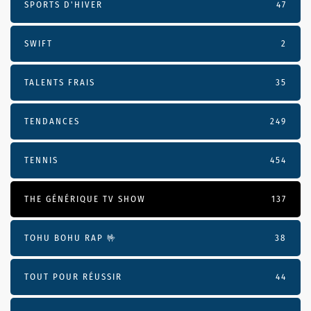
SPORTS D'HIVER
47
SWIFT
2
TALENTS FRAIS
35
TENDANCES
249
TENNIS
454
THE GÉNÉRIQUE TV SHOW
137
TOHU BOHU RAP 🤟
38
TOUT POUR RÉUSSIR
44