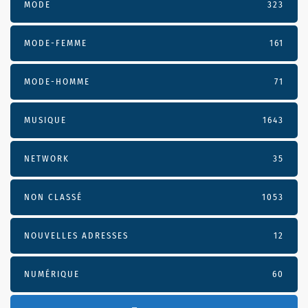
MODE
323
MODE-FEMME
161
MODE-HOMME
71
MUSIQUE
1643
NETWORK
35
NON CLASSÉ
1053
NOUVELLES ADRESSES
12
NUMÉRIQUE
60