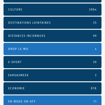
CULTURE
3904
DESTINATIONS LOINTAINES
35
DISTANCES INCONNUES
99
DROP LE MIC
4
E-SPORT
39
EARGASMEEK
3
ECONOMIE
818
EN MODE ON OFF
11