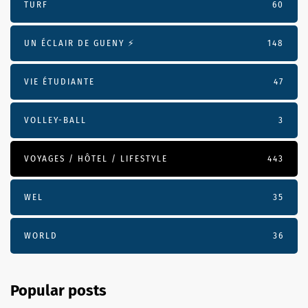
TURF
60
UN ÉCLAIR DE GUENY ⚡️
148
VIE ÉTUDIANTE
47
VOLLEY-BALL
3
VOYAGES / HÔTEL / LIFESTYLE
443
WEL
35
WORLD
36
Popular posts