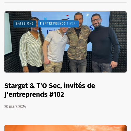
EMISSIONS
J'ENTREPRENDS ! 🇫🇷
Starget & T'O Sec, invités de
J'entreprends #102
20 mars 2024