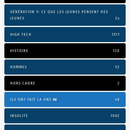
GÉNÉRATION Y: CE QUE LES JEUNES PENSENT DES
JEUNES
24
HIGH TECH
1511
HISTOIRE
120
HOMMES
52
HORS CADRE
2
ILS ONT FAIT LA UNE 📸
48
INSOLITE
1062