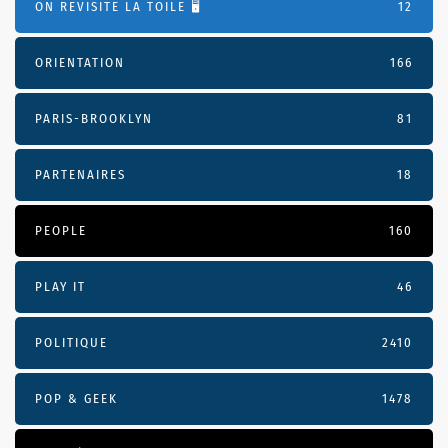
ON REVISITE LA TOILE 🖥️
12
ORIENTATION
166
PARIS-BROOKLYN
81
PARTENAIRES
18
PEOPLE
160
PLAY IT
46
POLITIQUE
2410
POP & GEEK
1478