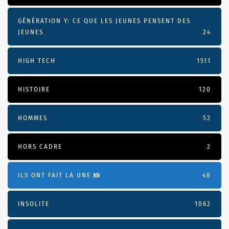
GÉNÉRATION Y: CE QUE LES JEUNES PENSENT DES
JEUNES
24
HIGH TECH
1511
HISTOIRE
120
HOMMES
52
HORS CADRE
2
ILS ONT FAIT LA UNE 📸
48
INSOLITE
1062