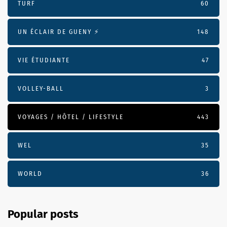
TURF
60
UN ÉCLAIR DE GUENY ⚡️
148
VIE ÉTUDIANTE
47
VOLLEY-BALL
3
VOYAGES / HÔTEL / LIFESTYLE
443
WEL
35
WORLD
36
Popular posts