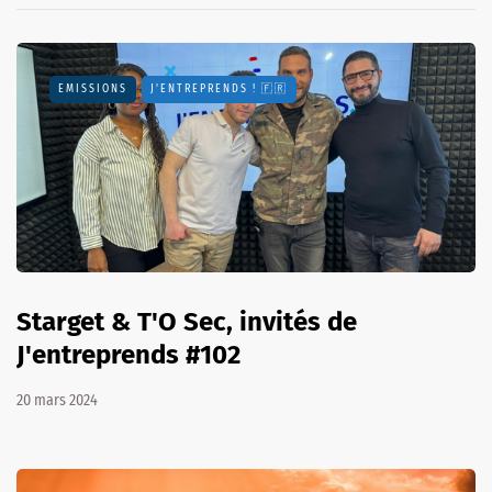
EMISSIONS
J'ENTREPRENDS ! 🇫🇷
Starget & T'O Sec, invités de
J'entreprends #102
20 mars 2024