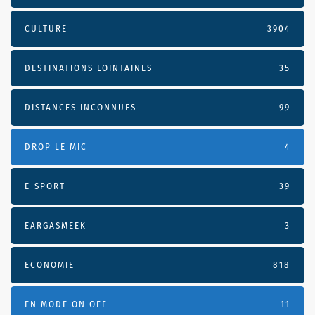
CULTURE
3904
DESTINATIONS LOINTAINES
35
DISTANCES INCONNUES
99
DROP LE MIC
4
E-SPORT
39
EARGASMEEK
3
ECONOMIE
818
EN MODE ON OFF
11