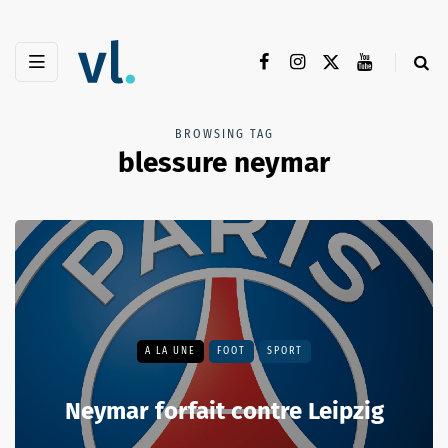
BROWSING TAG
blessure neymar
A LA UNE
FOOT
SPORT
Neymar forfait contre Leipzig