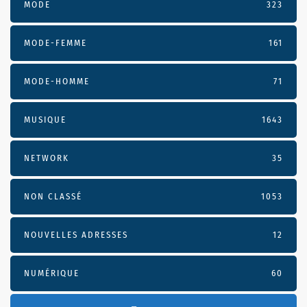
MODE
323
MODE-FEMME
161
MODE-HOMME
71
MUSIQUE
1643
NETWORK
35
NON CLASSÉ
1053
NOUVELLES ADRESSES
12
NUMÉRIQUE
60