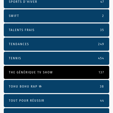
SPORTS D'HIVER
47
SWIFT
2
TALENTS FRAIS
35
TENDANCES
249
TENNIS
454
THE GÉNÉRIQUE TV SHOW
137
TOHU BOHU RAP 🤟
38
TOUT POUR RÉUSSIR
44