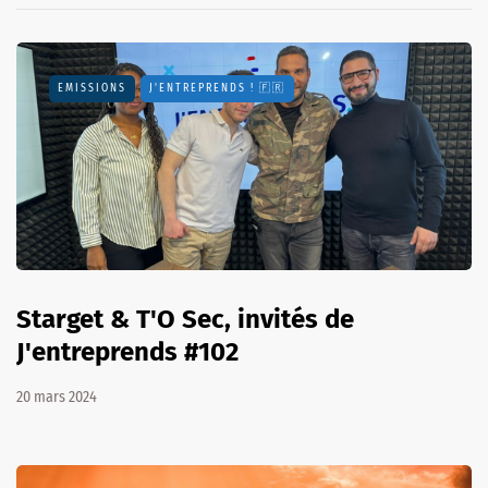
EMISSIONS
J'ENTREPRENDS ! 🇫🇷
Starget & T'O Sec, invités de
J'entreprends #102
20 mars 2024