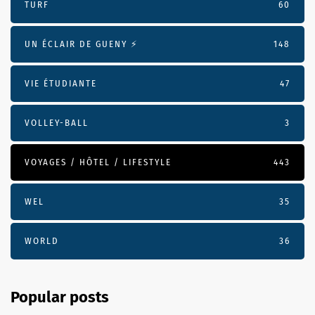
TURF
60
UN ÉCLAIR DE GUENY ⚡️
148
VIE ÉTUDIANTE
47
VOLLEY-BALL
3
VOYAGES / HÔTEL / LIFESTYLE
443
WEL
35
WORLD
36
Popular posts