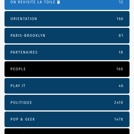
ON REVISITE LA TOILE 🖥️
12
ORIENTATION
166
PARIS-BROOKLYN
81
PARTENAIRES
18
PEOPLE
160
PLAY IT
46
POLITIQUE
2410
POP & GEEK
1478