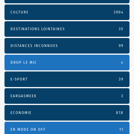
CULTURE
3904
DESTINATIONS LOINTAINES
35
DISTANCES INCONNUES
99
DROP LE MIC
4
E-SPORT
39
EARGASMEEK
3
ECONOMIE
818
EN MODE ON OFF
11