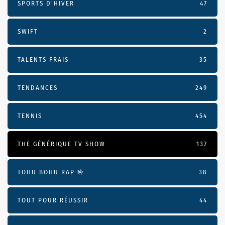
SPORTS D'HIVER
47
SWIFT
2
TALENTS FRAIS
35
TENDANCES
249
TENNIS
454
THE GÉNÉRIQUE TV SHOW
137
TOHU BOHU RAP 🤟
38
TOUT POUR RÉUSSIR
44