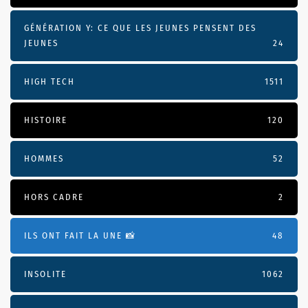
GÉNÉRATION Y: CE QUE LES JEUNES PENSENT DES
JEUNES
24
HIGH TECH
1511
HISTOIRE
120
HOMMES
52
HORS CADRE
2
ILS ONT FAIT LA UNE 📸
48
INSOLITE
1062