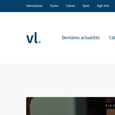
International
France
Culture
Sport
High Tech
Dernières actualités
Ca
A LA 