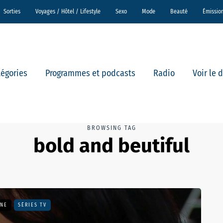
Sorties
Voyages / Hôtel / Lifestyle
Sexo
Mode
Beauté
Émissio
tégories
Programmes et podcasts
Radio
Voir le 
BROWSING TAG
bold and beutiful
UNE
SÉRIES TV