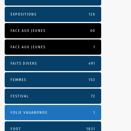
EXPOSITIONS
126
FACE AUX JEUNES
60
FACE AUX JEUNES
1
FAITS DIVERS
491
FEMMES
153
FESTIVAL
72
FOLIE VAGABONDE
1
FOOT
1831