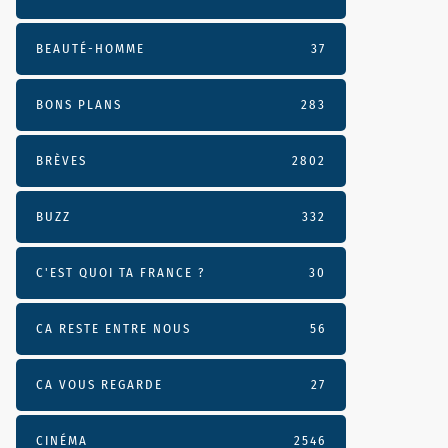
BEAUTÉ-HOMME
37
BONS PLANS
283
BRÈVES
2802
BUZZ
332
C'EST QUOI TA FRANCE ?
30
CA RESTE ENTRE NOUS
56
CA VOUS REGARDE
27
CINÉMA
2546