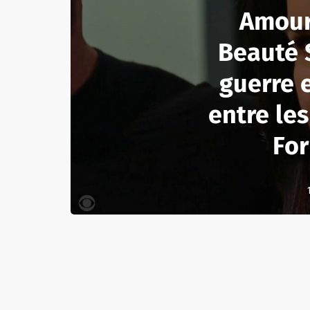
Amour,
Beauté S
guerre 
entre les
For