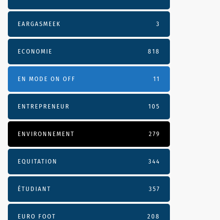
EARGASMEEK
3
ECONOMIE
818
EN MODE ON OFF
11
ENTREPRENEUR
105
ENVIRONNEMENT
279
EQUITATION
344
ÉTUDIANT
357
EURO FOOT
208