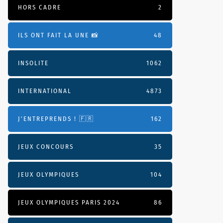
HORS CADRE
2
ILS ONT FAIT LA UNE 📸
48
INSOLITE
1062
INTERNATIONAL
4873
J'ENTREPRENDS ! 🇫🇷
162
JEUX CONCOURS
35
JEUX OLYMPIQUES
104
JEUX OLYMPIQUES PARIS 2024
86