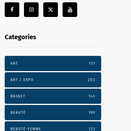
Categories
ART
131
ART / EXPO
203
BASKET
143
BEAUTÉ
199
BEAUTÉ-FEMME
123