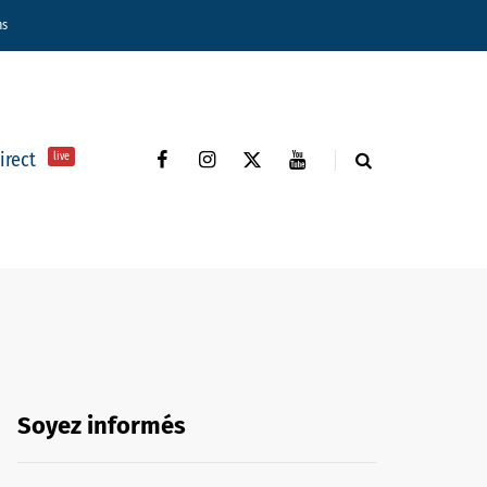
ns
direct
live
Soyez informés