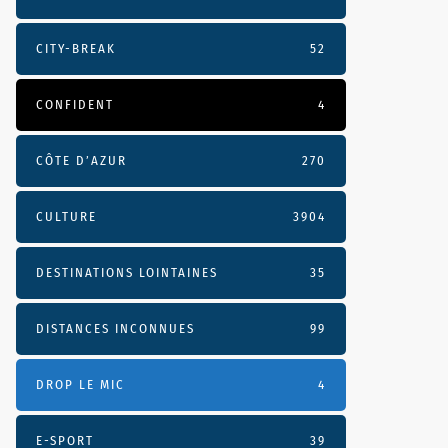
CITY-BREAK
52
CONFIDENT
4
CÔTE D’AZUR
270
CULTURE
3904
DESTINATIONS LOINTAINES
35
DISTANCES INCONNUES
99
DROP LE MIC
4
E-SPORT
39