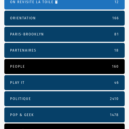
ON REVISITE LA TOILE 🖥️
12
ORIENTATION
166
PARIS-BROOKLYN
81
PARTENAIRES
18
PEOPLE
160
PLAY IT
46
POLITIQUE
2410
POP & GEEK
1478