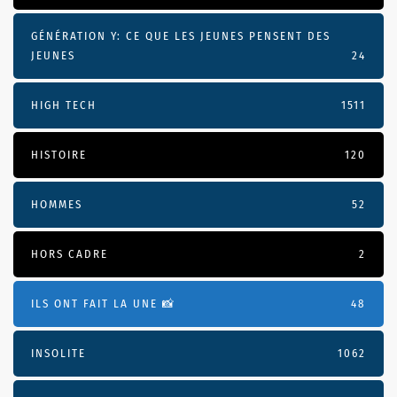
GÉNÉRATION Y: CE QUE LES JEUNES PENSENT DES
JEUNES
24
HIGH TECH
1511
HISTOIRE
120
HOMMES
52
HORS CADRE
2
ILS ONT FAIT LA UNE 📸
48
INSOLITE
1062