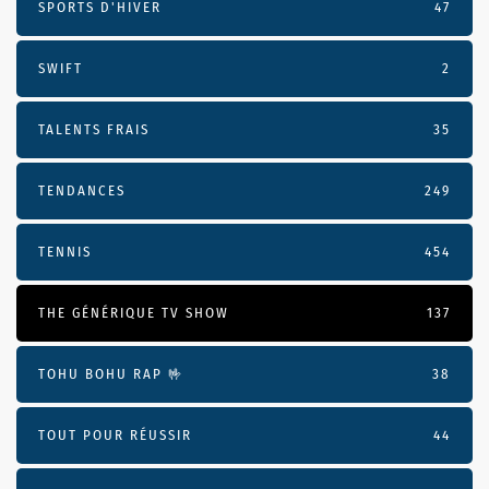
SPORTS D'HIVER
47
SWIFT
2
TALENTS FRAIS
35
TENDANCES
249
TENNIS
454
THE GÉNÉRIQUE TV SHOW
137
TOHU BOHU RAP 🤟
38
TOUT POUR RÉUSSIR
44