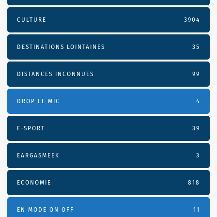
CULTURE
3904
DESTINATIONS LOINTAINES
35
DISTANCES INCONNUES
99
DROP LE MIC
4
E-SPORT
39
EARGASMEEK
3
ECONOMIE
818
EN MODE ON OFF
11