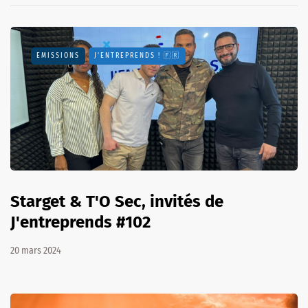
EMISSIONS
J'ENTREPRENDS ! 🇫🇷
Starget & T'O Sec, invités de
J'entreprends #102
20 mars 2024