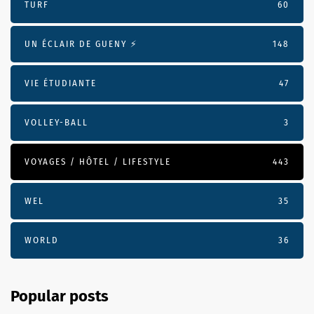
TURF
60
UN ÉCLAIR DE GUENY ⚡️
148
VIE ÉTUDIANTE
47
VOLLEY-BALL
3
VOYAGES / HÔTEL / LIFESTYLE
443
WEL
35
WORLD
36
Popular posts