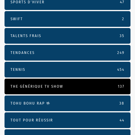
SPORTS D'HIVER
47
SWIFT
2
TALENTS FRAIS
35
TENDANCES
249
TENNIS
454
THE GÉNÉRIQUE TV SHOW
137
TOHU BOHU RAP 🤟
38
TOUT POUR RÉUSSIR
44