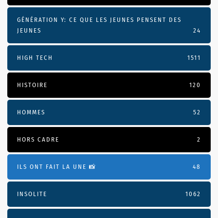
GÉNÉRATION Y: CE QUE LES JEUNES PENSENT DES
JEUNES
24
HIGH TECH
1511
HISTOIRE
120
HOMMES
52
HORS CADRE
2
ILS ONT FAIT LA UNE 📸
48
INSOLITE
1062