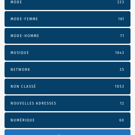
MODE
323
MODE-FEMME
161
MODE-HOMME
71
MUSIQUE
1643
NETWORK
35
NON CLASSÉ
1053
NOUVELLES ADRESSES
12
NUMÉRIQUE
60