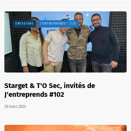
EMISSIONS
J'ENTREPRENDS ! 🇫🇷
Starget & T'O Sec, invités de
J'entreprends #102
20 mars 2024