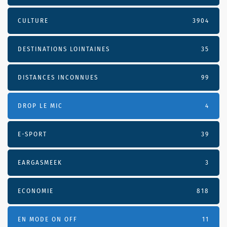
CULTURE
3904
DESTINATIONS LOINTAINES
35
DISTANCES INCONNUES
99
DROP LE MIC
4
E-SPORT
39
EARGASMEEK
3
ECONOMIE
818
EN MODE ON OFF
11