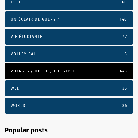
TURF
60
UN ÉCLAIR DE GUENY ⚡️
148
VIE ÉTUDIANTE
47
VOLLEY-BALL
3
VOYAGES / HÔTEL / LIFESTYLE
443
WEL
35
WORLD
36
Popular posts