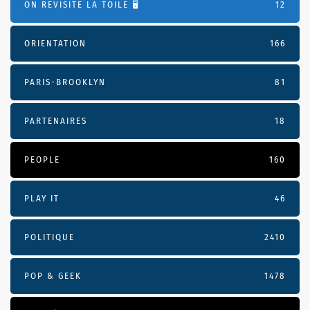
ON REVISITE LA TOILE 🖥️
12
ORIENTATION
166
PARIS-BROOKLYN
81
PARTENAIRES
18
PEOPLE
160
PLAY IT
46
POLITIQUE
2410
POP & GEEK
1478