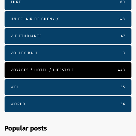
TURF
60
UN ÉCLAIR DE GUENY ⚡️
148
VIE ÉTUDIANTE
47
VOLLEY-BALL
3
VOYAGES / HÔTEL / LIFESTYLE
443
WEL
35
WORLD
36
Popular posts