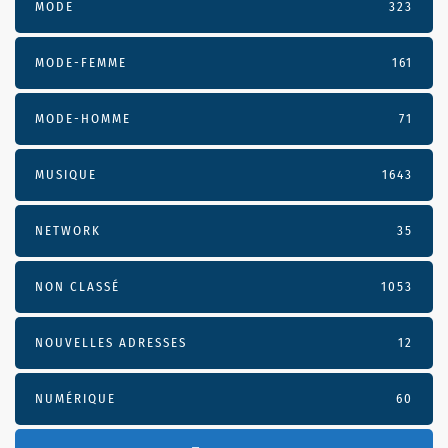
MODE
323
MODE-FEMME
161
MODE-HOMME
71
MUSIQUE
1643
NETWORK
35
NON CLASSÉ
1053
NOUVELLES ADRESSES
12
NUMÉRIQUE
60