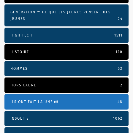
GÉNÉRATION Y: CE QUE LES JEUNES PENSENT DES
JEUNES
24
HIGH TECH
1511
HISTOIRE
120
HOMMES
52
HORS CADRE
2
ILS ONT FAIT LA UNE 📸
48
INSOLITE
1062