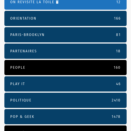
ON REVISITE LA TOILE 🖥️
12
ORIENTATION
166
PARIS-BROOKLYN
81
PARTENAIRES
18
PEOPLE
160
PLAY IT
46
POLITIQUE
2410
POP & GEEK
1478