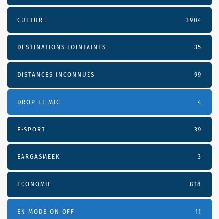
CULTURE
3904
DESTINATIONS LOINTAINES
35
DISTANCES INCONNUES
99
DROP LE MIC
4
E-SPORT
39
EARGASMEEK
3
ECONOMIE
818
EN MODE ON OFF
11