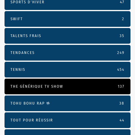
SPORTS D'HIVER
47
SWIFT
2
TALENTS FRAIS
35
TENDANCES
249
TENNIS
454
THE GÉNÉRIQUE TV SHOW
137
TOHU BOHU RAP 🤟
38
TOUT POUR RÉUSSIR
44