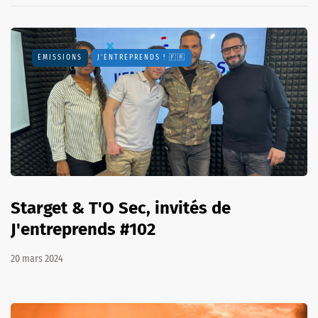
EMISSIONS
J'ENTREPRENDS ! 🇫🇷
Starget & T'O Sec, invités de
J'entreprends #102
20 mars 2024