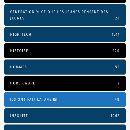
GÉNÉRATION Y: CE QUE LES JEUNES PENSENT DES
JEUNES
24
HIGH TECH
1511
HISTOIRE
120
HOMMES
52
HORS CADRE
2
ILS ONT FAIT LA UNE 📸
48
INSOLITE
1062