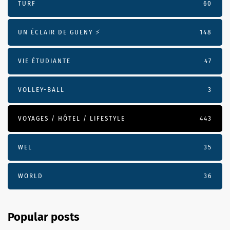
TURF
60
UN ÉCLAIR DE GUENY ⚡️
148
VIE ÉTUDIANTE
47
VOLLEY-BALL
3
VOYAGES / HÔTEL / LIFESTYLE
443
WEL
35
WORLD
36
Popular posts