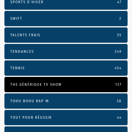
SPORTS D'HIVER
47
SWIFT
2
TALENTS FRAIS
35
TENDANCES
249
TENNIS
454
THE GÉNÉRIQUE TV SHOW
137
TOHU BOHU RAP 🤟
38
TOUT POUR RÉUSSIR
44