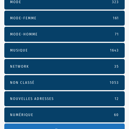
MODE
323
MODE-FEMME
161
MODE-HOMME
71
MUSIQUE
1643
NETWORK
35
NON CLASSÉ
1053
NOUVELLES ADRESSES
12
NUMÉRIQUE
60