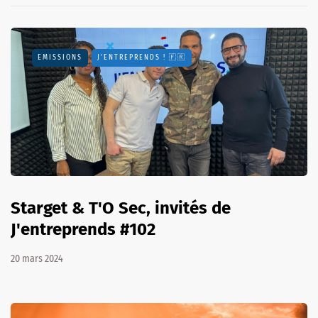
EMISSIONS
J'ENTREPRENDS ! 🇫🇷
Starget & T'O Sec, invités de
J'entreprends #102
20 mars 2024