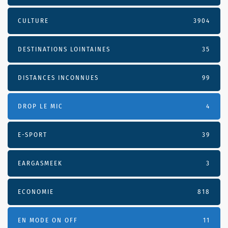
CULTURE
3904
DESTINATIONS LOINTAINES
35
DISTANCES INCONNUES
99
DROP LE MIC
4
E-SPORT
39
EARGASMEEK
3
ECONOMIE
818
EN MODE ON OFF
11