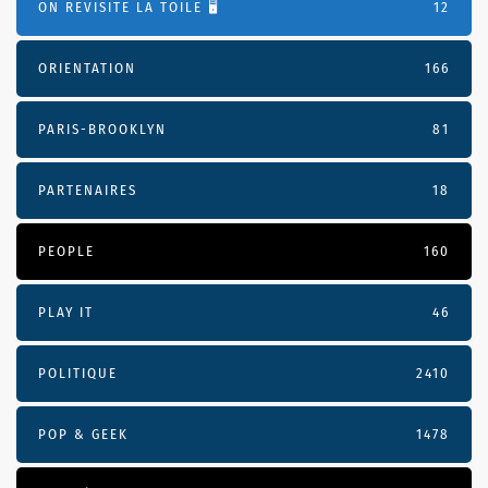
ON REVISITE LA TOILE 🖥️
12
ORIENTATION
166
PARIS-BROOKLYN
81
PARTENAIRES
18
PEOPLE
160
PLAY IT
46
POLITIQUE
2410
POP & GEEK
1478