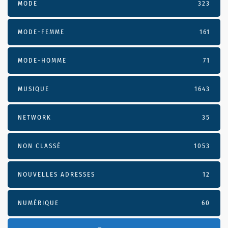
MODE
323
MODE-FEMME
161
MODE-HOMME
71
MUSIQUE
1643
NETWORK
35
NON CLASSÉ
1053
NOUVELLES ADRESSES
12
NUMÉRIQUE
60