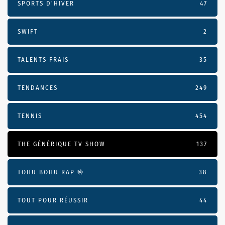
SPORTS D'HIVER
47
SWIFT
2
TALENTS FRAIS
35
TENDANCES
249
TENNIS
454
THE GÉNÉRIQUE TV SHOW
137
TOHU BOHU RAP 🤟
38
TOUT POUR RÉUSSIR
44