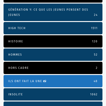
GÉNÉRATION Y: CE QUE LES JEUNES PENSENT DES
JEUNES
24
HIGH TECH
1511
HISTOIRE
120
HOMMES
52
HORS CADRE
2
ILS ONT FAIT LA UNE 📸
48
INSOLITE
1062