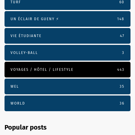
TURF
60
UN ÉCLAIR DE GUENY ⚡️
148
VIE ÉTUDIANTE
47
VOLLEY-BALL
3
VOYAGES / HÔTEL / LIFESTYLE
443
WEL
35
WORLD
36
Popular posts