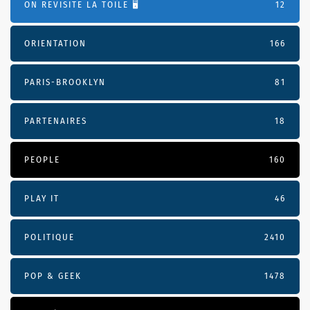
ON REVISITE LA TOILE 🖥️
12
ORIENTATION
166
PARIS-BROOKLYN
81
PARTENAIRES
18
PEOPLE
160
PLAY IT
46
POLITIQUE
2410
POP & GEEK
1478