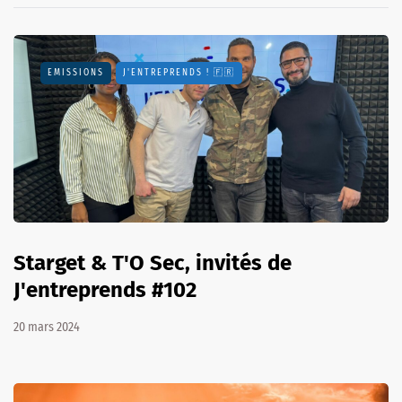
EMISSIONS
J'ENTREPRENDS ! 🇫🇷
Starget & T'O Sec, invités de
J'entreprends #102
20 mars 2024