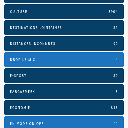
CULTURE
3904
DESTINATIONS LOINTAINES
35
DISTANCES INCONNUES
99
DROP LE MIC
4
E-SPORT
39
EARGASMEEK
3
ECONOMIE
818
EN MODE ON OFF
11