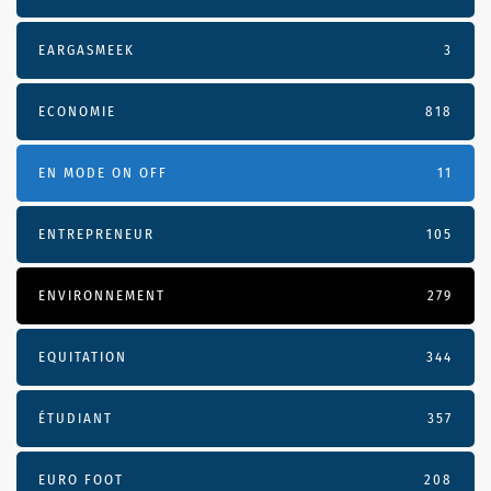
EARGASMEEK
3
ECONOMIE
818
EN MODE ON OFF
11
ENTREPRENEUR
105
ENVIRONNEMENT
279
EQUITATION
344
ÉTUDIANT
357
EURO FOOT
208