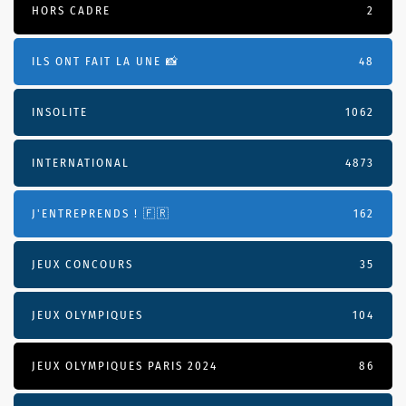
HORS CADRE
2
ILS ONT FAIT LA UNE 📸
48
INSOLITE
1062
INTERNATIONAL
4873
J'ENTREPRENDS ! 🇫🇷
162
JEUX CONCOURS
35
JEUX OLYMPIQUES
104
JEUX OLYMPIQUES PARIS 2024
86