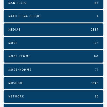
MANIFESTO
83
MATH ET MA CLIQUE
4
MÉDIAS
2387
MODE
323
MODE-FEMME
161
MODE-HOMME
71
MUSIQUE
1643
NETWORK
35