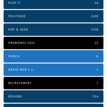
PLAY IT
46
POLITIQUE
2410
POP & GEEK
1478
PREMIÈRES FOIS
25
PUNCH
8
RADIO WEB 3 📈
2
RECRUTEMENT
1
RÉGIONS
534