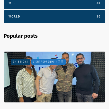
WEL
35
WORLD
36
Popular posts
EMISSIONS
J'ENTREPRENDS ! 🇫🇷