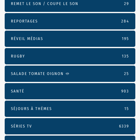
REMET LE SON / COUPE LE SON
29
REPORTAGES
284
RÉVEIL MÉDIAS
195
RUGBY
135
SALADE TOMATE OIGNON 🥙
25
SANTÉ
903
SÉJOURS À THÈMES
15
SÉRIES TV
6339