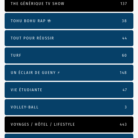
THE GÉNÉRIQUE TV SHOW
137
TOHU BOHU RAP 🤟
38
TOUT POUR RÉUSSIR
44
TURF
60
UN ÉCLAIR DE GUENY ⚡️
148
VIE ÉTUDIANTE
47
VOLLEY-BALL
3
VOYAGES / HÔTEL / LIFESTYLE
443