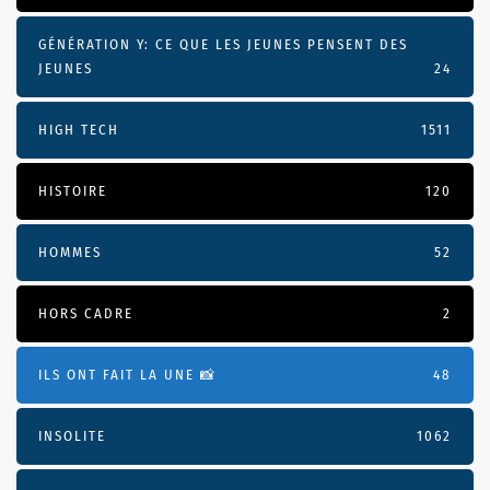
GÉNÉRATION Y: CE QUE LES JEUNES PENSENT DES
JEUNES
24
HIGH TECH
1511
HISTOIRE
120
HOMMES
52
HORS CADRE
2
ILS ONT FAIT LA UNE 📸
48
INSOLITE
1062