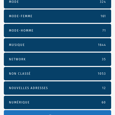
MODE
324
MODE-FEMME
161
MODE-HOMME
71
MUSIQUE
1644
NETWORK
35
NON CLASSÉ
1053
NOUVELLES ADRESSES
12
NUMÉRIQUE
60