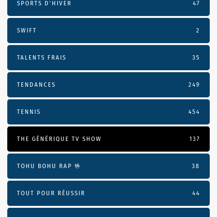
SPORTS D'HIVER
47
SWIFT
2
TALENTS FRAIS
35
TENDANCES
249
TENNIS
454
THE GÉNÉRIQUE TV SHOW
137
TOHU BOHU RAP 🤟
38
TOUT POUR RÉUSSIR
44