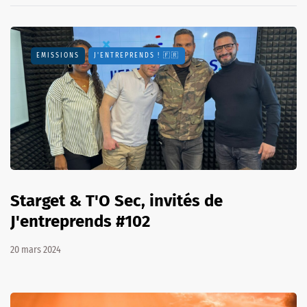
EMISSIONS
J'ENTREPRENDS ! 🇫🇷
Starget & T'O Sec, invités de
J'entreprends #102
20 mars 2024