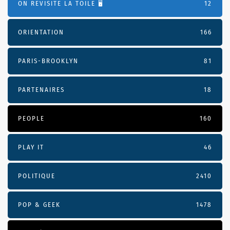
ON REVISITE LA TOILE 🖥️
12
ORIENTATION
166
PARIS-BROOKLYN
81
PARTENAIRES
18
PEOPLE
160
PLAY IT
46
POLITIQUE
2410
POP & GEEK
1478