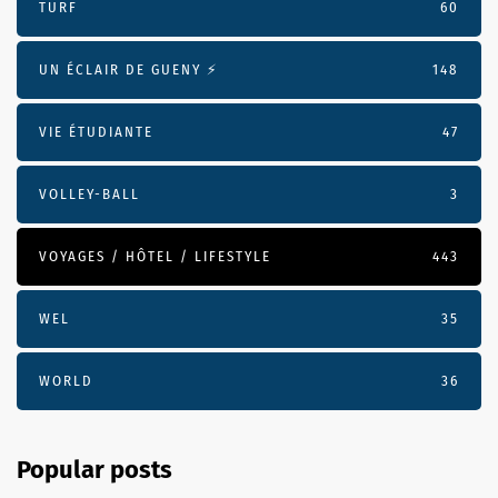
TURF
60
UN ÉCLAIR DE GUENY ⚡️
148
VIE ÉTUDIANTE
47
VOLLEY-BALL
3
VOYAGES / HÔTEL / LIFESTYLE
443
WEL
35
WORLD
36
Popular posts