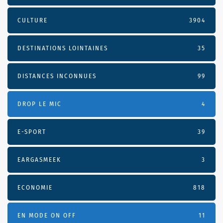
CULTURE
3904
DESTINATIONS LOINTAINES
35
DISTANCES INCONNUES
99
DROP LE MIC
4
E-SPORT
39
EARGASMEEK
3
ECONOMIE
818
EN MODE ON OFF
11