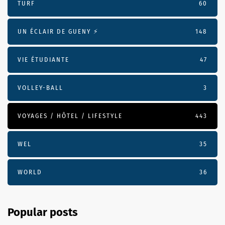
TURF
60
UN ÉCLAIR DE GUENY ⚡️
148
VIE ÉTUDIANTE
47
VOLLEY-BALL
3
VOYAGES / HÔTEL / LIFESTYLE
443
WEL
35
WORLD
36
Popular posts