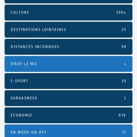
CULTURE
3904
DESTINATIONS LOINTAINES
35
DISTANCES INCONNUES
99
DROP LE MIC
4
E-SPORT
39
EARGASMEEK
3
ECONOMIE
818
EN MODE ON OFF
11