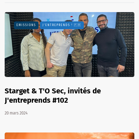
EMISSIONS
J'ENTREPRENDS ! 🇫🇷
Starget & T'O Sec, invités de
J'entreprends #102
20 mars 2024