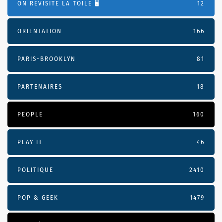
ON REVISITE LA TOILE 🖥️
12
ORIENTATION
166
PARIS-BROOKLYN
81
PARTENAIRES
18
PEOPLE
160
PLAY IT
46
POLITIQUE
2410
POP & GEEK
1479