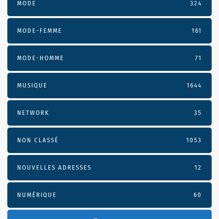
MODE
324
MODE-FEMME
161
MODE-HOMME
71
MUSIQUE
1644
NETWORK
35
NON CLASSÉ
1053
NOUVELLES ADRESSES
12
NUMÉRIQUE
60