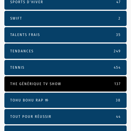
SPORTS D'HIVER
47
SWIFT
2
TALENTS FRAIS
35
TENDANCES
249
TENNIS
454
THE GÉNÉRIQUE TV SHOW
137
TOHU BOHU RAP 🤟
38
TOUT POUR RÉUSSIR
44