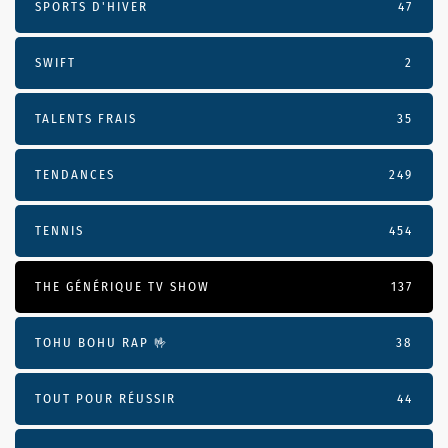
SPORTS D'HIVER
47
SWIFT
2
TALENTS FRAIS
35
TENDANCES
249
TENNIS
454
THE GÉNÉRIQUE TV SHOW
137
TOHU BOHU RAP 🤟
38
TOUT POUR RÉUSSIR
44