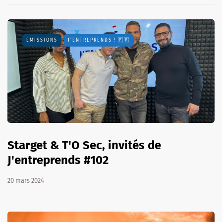
EMISSIONS
J'ENTREPRENDS ! 🇫🇷
Starget & T'O Sec, invités de
J'entreprends #102
20 mars 2024