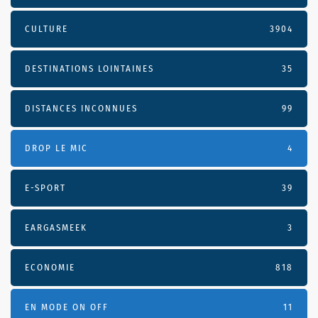
CULTURE
3904
DESTINATIONS LOINTAINES
35
DISTANCES INCONNUES
99
DROP LE MIC
4
E-SPORT
39
EARGASMEEK
3
ECONOMIE
818
EN MODE ON OFF
11