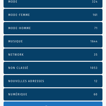
MODE
324
MODE-FEMME
161
MODE-HOMME
71
MUSIQUE
1644
NETWORK
35
NON CLASSÉ
1053
NOUVELLES ADRESSES
12
NUMÉRIQUE
60