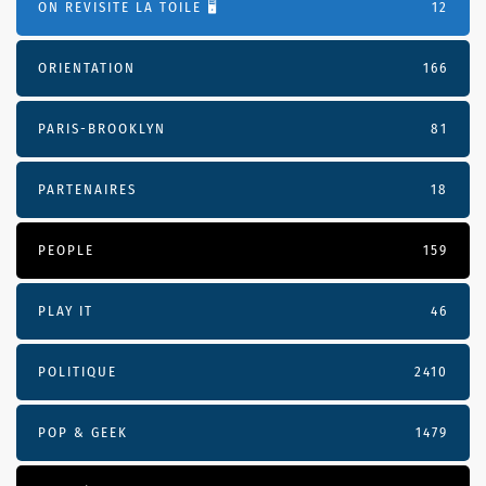
ON REVISITE LA TOILE 🖥️
12
ORIENTATION
166
PARIS-BROOKLYN
81
PARTENAIRES
18
PEOPLE
159
PLAY IT
46
POLITIQUE
2410
POP & GEEK
1479