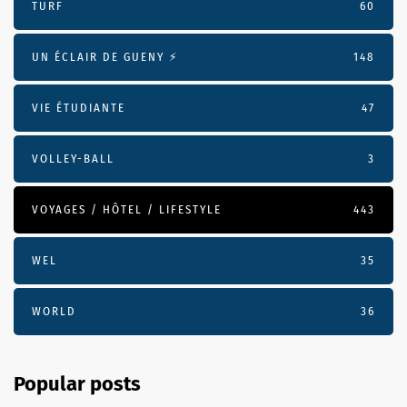
TURF
60
UN ÉCLAIR DE GUENY ⚡️
148
VIE ÉTUDIANTE
47
VOLLEY-BALL
3
VOYAGES / HÔTEL / LIFESTYLE
443
WEL
35
WORLD
36
Popular posts