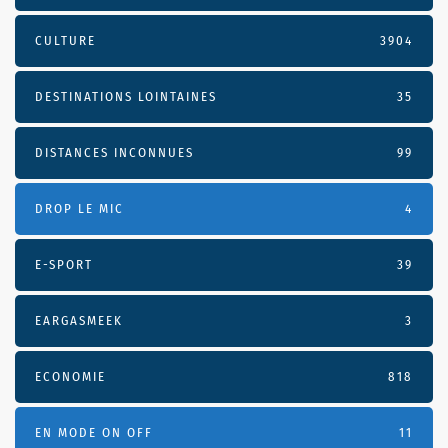
CULTURE
3904
DESTINATIONS LOINTAINES
35
DISTANCES INCONNUES
99
DROP LE MIC
4
E-SPORT
39
EARGASMEEK
3
ECONOMIE
818
EN MODE ON OFF
11