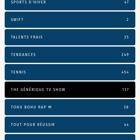
SPORTS D'HIVER
47
SWIFT
2
TALENTS FRAIS
35
TENDANCES
249
TENNIS
454
THE GÉNÉRIQUE TV SHOW
137
TOHU BOHU RAP 🤟
38
TOUT POUR RÉUSSIR
44