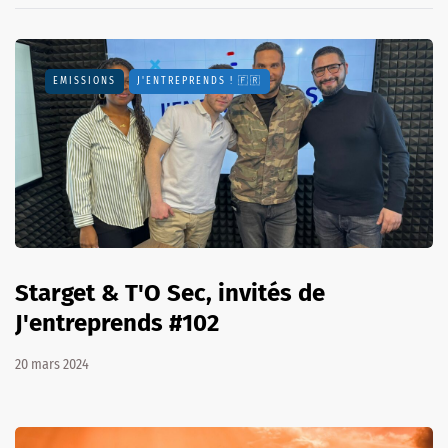
EMISSIONS
J'ENTREPRENDS ! 🇫🇷
Starget & T'O Sec, invités de
J'entreprends #102
20 mars 2024