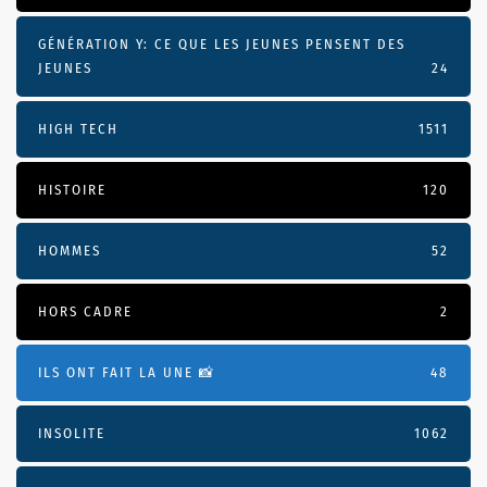
GÉNÉRATION Y: CE QUE LES JEUNES PENSENT DES
JEUNES
24
HIGH TECH
1511
HISTOIRE
120
HOMMES
52
HORS CADRE
2
ILS ONT FAIT LA UNE 📸
48
INSOLITE
1062