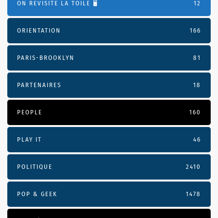
ON REVISITE LA TOILE 🖥️
12
ORIENTATION
166
PARIS-BROOKLYN
81
PARTENAIRES
18
PEOPLE
160
PLAY IT
46
POLITIQUE
2410
POP & GEEK
1478