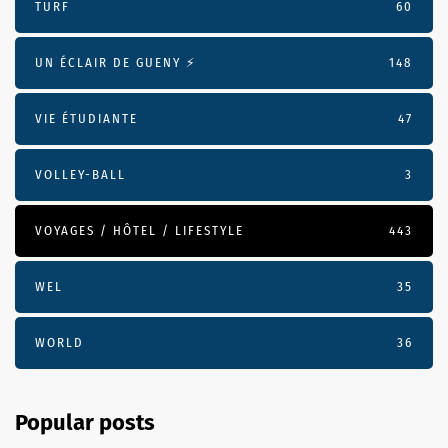
TURF
60
UN ÉCLAIR DE GUENY ⚡️
148
VIE ÉTUDIANTE
47
VOLLEY-BALL
3
VOYAGES / HÔTEL / LIFESTYLE
443
WEL
35
WORLD
36
Popular posts