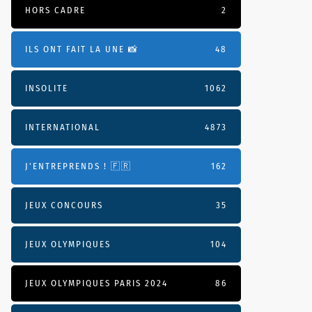
HORS CADRE
2
ILS ONT FAIT LA UNE 📸
48
INSOLITE
1062
INTERNATIONAL
4873
J'ENTREPRENDS ! 🇫🇷
162
JEUX CONCOURS
35
JEUX OLYMPIQUES
104
JEUX OLYMPIQUES PARIS 2024
86