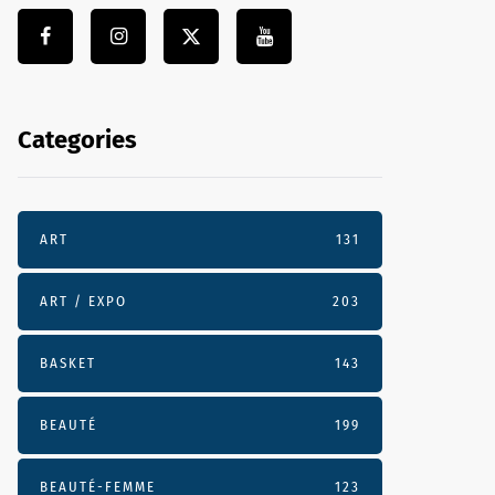
Categories
ART
131
ART / EXPO
203
BASKET
143
BEAUTÉ
199
BEAUTÉ-FEMME
123