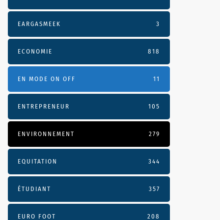
EARGASMEEK
3
ECONOMIE
818
EN MODE ON OFF
11
ENTREPRENEUR
105
ENVIRONNEMENT
279
EQUITATION
344
ÉTUDIANT
357
EURO FOOT
208