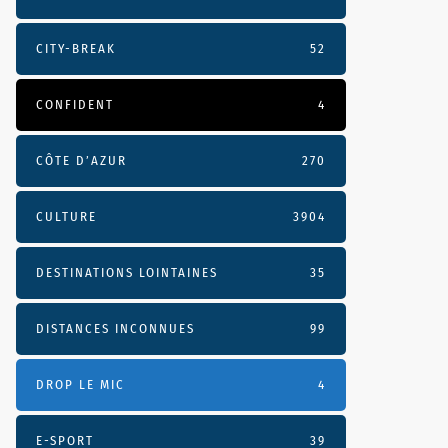
CITY-BREAK
52
CONFIDENT
4
CÔTE D’AZUR
270
CULTURE
3904
DESTINATIONS LOINTAINES
35
DISTANCES INCONNUES
99
DROP LE MIC
4
E-SPORT
39