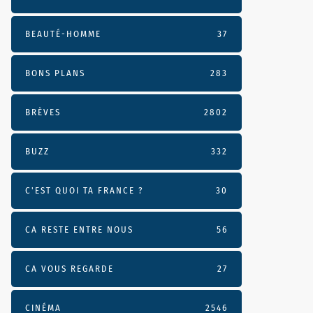
BEAUTÉ-HOMME
37
BONS PLANS
283
BRÈVES
2802
BUZZ
332
C'EST QUOI TA FRANCE ?
30
CA RESTE ENTRE NOUS
56
CA VOUS REGARDE
27
CINÉMA
2546