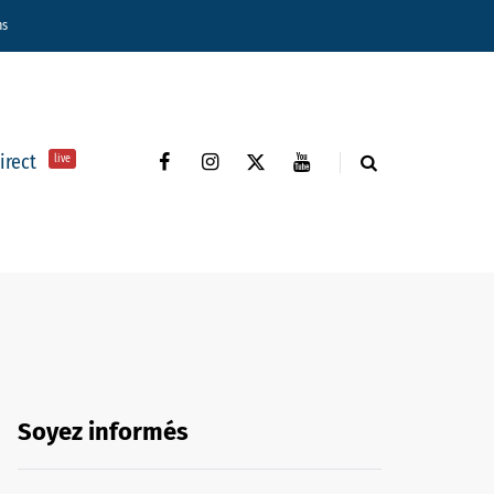
ns
direct
live
Soyez informés