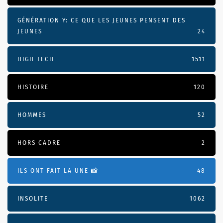
GÉNÉRATION Y: CE QUE LES JEUNES PENSENT DES
JEUNES
24
HIGH TECH
1511
HISTOIRE
120
HOMMES
52
HORS CADRE
2
ILS ONT FAIT LA UNE 📸
48
INSOLITE
1062