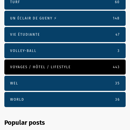
TURF
60
UN ÉCLAIR DE GUENY ⚡️
148
VIE ÉTUDIANTE
47
VOLLEY-BALL
3
VOYAGES / HÔTEL / LIFESTYLE
443
WEL
35
WORLD
36
Popular posts