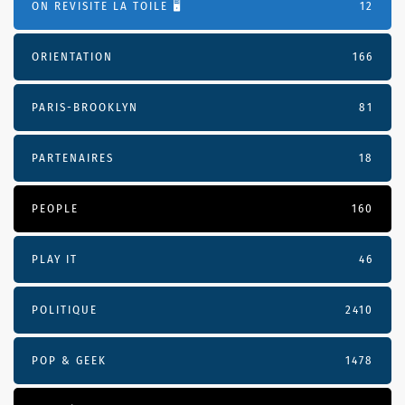
ON REVISITE LA TOILE 🖥️
12
ORIENTATION
166
PARIS-BROOKLYN
81
PARTENAIRES
18
PEOPLE
160
PLAY IT
46
POLITIQUE
2410
POP & GEEK
1478