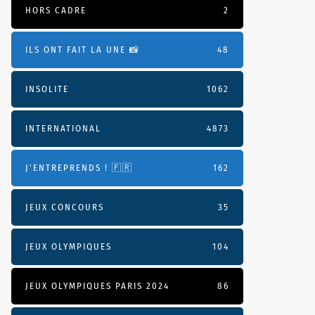
HORS CADRE
2
ILS ONT FAIT LA UNE 📸
48
INSOLITE
1062
INTERNATIONAL
4873
J'ENTREPRENDS ! 🇫🇷
162
JEUX CONCOURS
35
JEUX OLYMPIQUES
104
JEUX OLYMPIQUES PARIS 2024
86