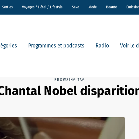
Sorties
Voyages / Hôtel / Lifestyle
Sexo
Mode
Beauté
Émissio
tégories
Programmes et podcasts
Radio
Voir le 
BROWSING TAG
Chantal Nobel disparitio