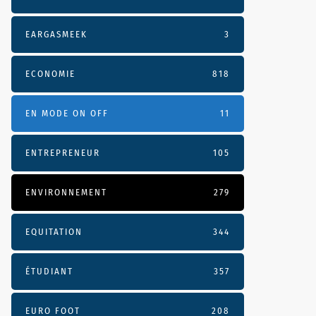
EARGASMEEK
3
ECONOMIE
818
EN MODE ON OFF
11
ENTREPRENEUR
105
ENVIRONNEMENT
279
EQUITATION
344
ÉTUDIANT
357
EURO FOOT
208