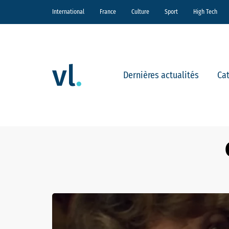
International
France
Culture
Sport
High Tech
Dernières actualités
Ca