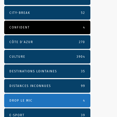
CITY-BREAK
52
CONFIDENT
4
CÔTE D’AZUR
270
CULTURE
3904
DESTINATIONS LOINTAINES
35
DISTANCES INCONNUES
99
DROP LE MIC
4
E-SPORT
39