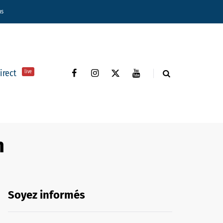
ns
direct
live
n
Soyez informés