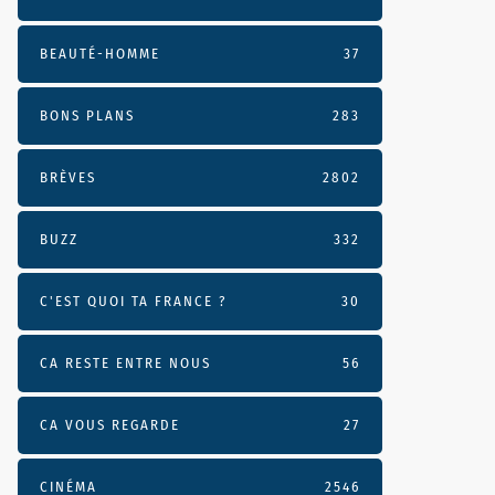
BEAUTÉ-HOMME
37
BONS PLANS
283
BRÈVES
2802
BUZZ
332
C'EST QUOI TA FRANCE ?
30
CA RESTE ENTRE NOUS
56
CA VOUS REGARDE
27
CINÉMA
2546