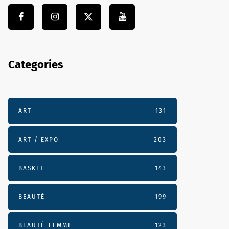
Categories
ART
131
ART / EXPO
203
BASKET
143
BEAUTÉ
199
BEAUTÉ-FEMME
123