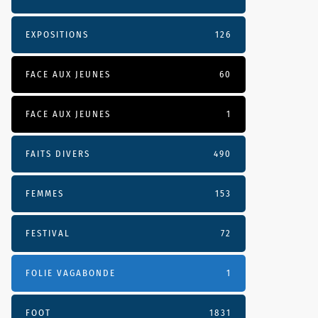
EXPOSITIONS
126
FACE AUX JEUNES
60
FACE AUX JEUNES
1
FAITS DIVERS
490
FEMMES
153
FESTIVAL
72
FOLIE VAGABONDE
1
FOOT
1831