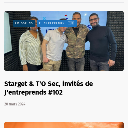
EMISSIONS
J'ENTREPRENDS ! 🇫🇷
Starget & T'O Sec, invités de
J'entreprends #102
20 mars 2024