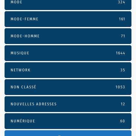
MODE
324
MODE-FEMME
161
MODE-HOMME
71
MUSIQUE
1644
NETWORK
35
NON CLASSÉ
1053
NOUVELLES ADRESSES
12
NUMÉRIQUE
60