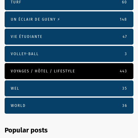
TURF
60
UN ÉCLAIR DE GUENY ⚡️
148
VIE ÉTUDIANTE
47
VOLLEY-BALL
3
VOYAGES / HÔTEL / LIFESTYLE
443
WEL
35
WORLD
36
Popular posts