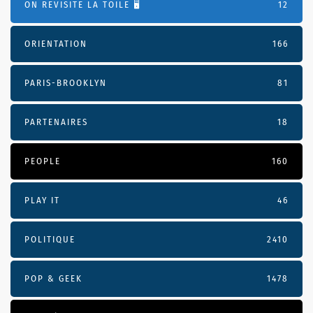
ON REVISITE LA TOILE 🖥️
12
ORIENTATION
166
PARIS-BROOKLYN
81
PARTENAIRES
18
PEOPLE
160
PLAY IT
46
POLITIQUE
2410
POP & GEEK
1478