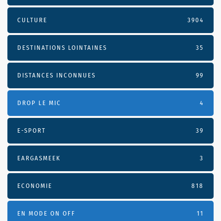
CULTURE
3904
DESTINATIONS LOINTAINES
35
DISTANCES INCONNUES
99
DROP LE MIC
4
E-SPORT
39
EARGASMEEK
3
ECONOMIE
818
EN MODE ON OFF
11