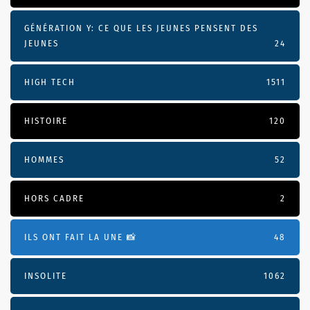
GÉNÉRATION Y: CE QUE LES JEUNES PENSENT DES
JEUNES
24
HIGH TECH
1511
HISTOIRE
120
HOMMES
52
HORS CADRE
2
ILS ONT FAIT LA UNE 📸
48
INSOLITE
1062