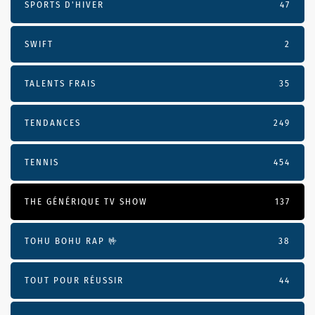
SPORTS D'HIVER
47
SWIFT
2
TALENTS FRAIS
35
TENDANCES
249
TENNIS
454
THE GÉNÉRIQUE TV SHOW
137
TOHU BOHU RAP 🤟
38
TOUT POUR RÉUSSIR
44