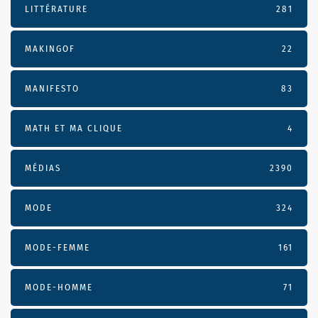
LITTÉRATURE
281
MAKINGOF
22
MANIFESTO
83
MATH ET MA CLIQUE
4
MÉDIAS
2390
MODE
324
MODE-FEMME
161
MODE-HOMME
71