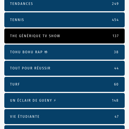
TENDANCES
249
TENNIS
454
THE GÉNÉRIQUE TV SHOW
137
TOHU BOHU RAP 🤟
38
TOUT POUR RÉUSSIR
44
TURF
60
UN ÉCLAIR DE GUENY ⚡️
148
VIE ÉTUDIANTE
47