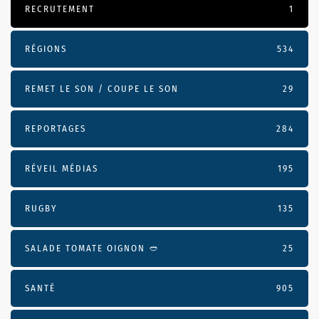
RECRUTEMENT
1
RÉGIONS
534
REMET LE SON / COUPE LE SON
29
REPORTAGES
284
RÉVEIL MÉDIAS
195
RUGBY
135
SALADE TOMATE OIGNON 🥙
25
SANTÉ
905