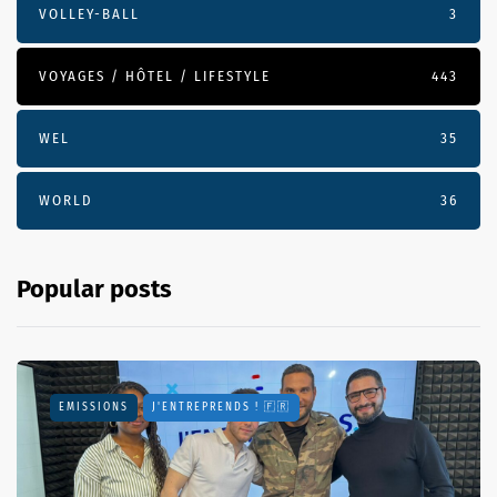
VOLLEY-BALL
3
VOYAGES / HÔTEL / LIFESTYLE
443
WEL
35
WORLD
36
Popular posts
EMISSIONS
J'ENTREPRENDS ! 🇫🇷