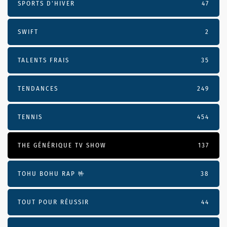
SPORTS D'HIVER
47
SWIFT
2
TALENTS FRAIS
35
TENDANCES
249
TENNIS
454
THE GÉNÉRIQUE TV SHOW
137
TOHU BOHU RAP 🤟
38
TOUT POUR RÉUSSIR
44