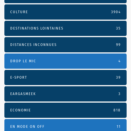
CULTURE
3904
DESTINATIONS LOINTAINES
35
DISTANCES INCONNUES
99
DROP LE MIC
4
E-SPORT
39
EARGASMEEK
3
ECONOMIE
818
EN MODE ON OFF
11