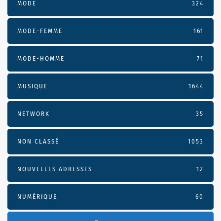
MODE
324
MODE-FEMME
161
MODE-HOMME
71
MUSIQUE
1644
NETWORK
35
NON CLASSÉ
1053
NOUVELLES ADRESSES
12
NUMÉRIQUE
60