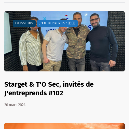
EMISSIONS
J'ENTREPRENDS ! 🇫🇷
Starget & T'O Sec, invités de
J'entreprends #102
20 mars 2024