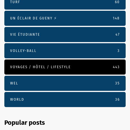
TURF
60
UN ÉCLAIR DE GUENY ⚡️
148
VIE ÉTUDIANTE
47
VOLLEY-BALL
3
VOYAGES / HÔTEL / LIFESTYLE
443
WEL
35
WORLD
36
Popular posts