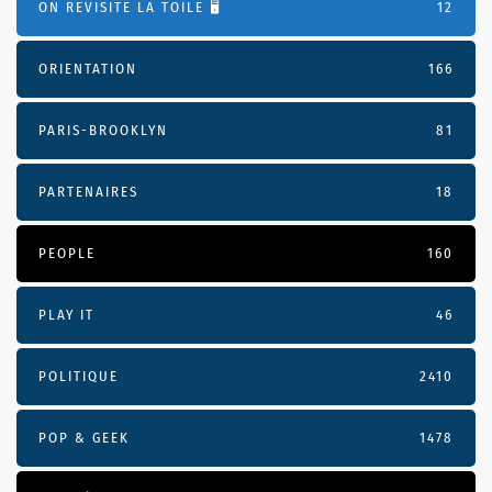
ON REVISITE LA TOILE 🖥️
12
ORIENTATION
166
PARIS-BROOKLYN
81
PARTENAIRES
18
PEOPLE
160
PLAY IT
46
POLITIQUE
2410
POP & GEEK
1478