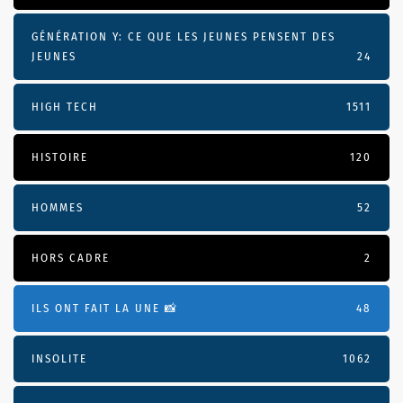
GÉNÉRATION Y: CE QUE LES JEUNES PENSENT DES
JEUNES
24
HIGH TECH
1511
HISTOIRE
120
HOMMES
52
HORS CADRE
2
ILS ONT FAIT LA UNE 📸
48
INSOLITE
1062