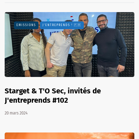
EMISSIONS
J'ENTREPRENDS ! 🇫🇷
Starget & T'O Sec, invités de
J'entreprends #102
20 mars 2024