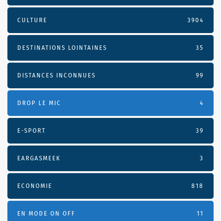
CULTURE
3904
DESTINATIONS LOINTAINES
35
DISTANCES INCONNUES
99
DROP LE MIC
4
E-SPORT
39
EARGASMEEK
3
ECONOMIE
818
EN MODE ON OFF
11