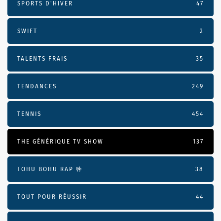
SPORTS D'HIVER
47
SWIFT
2
TALENTS FRAIS
35
TENDANCES
249
TENNIS
454
THE GÉNÉRIQUE TV SHOW
137
TOHU BOHU RAP 🤟
38
TOUT POUR RÉUSSIR
44