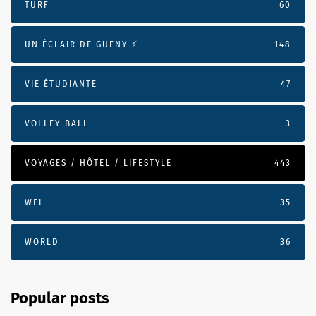
TURF
60
UN ÉCLAIR DE GUENY ⚡️
148
VIE ÉTUDIANTE
47
VOLLEY-BALL
3
VOYAGES / HÔTEL / LIFESTYLE
443
WEL
35
WORLD
36
Popular posts