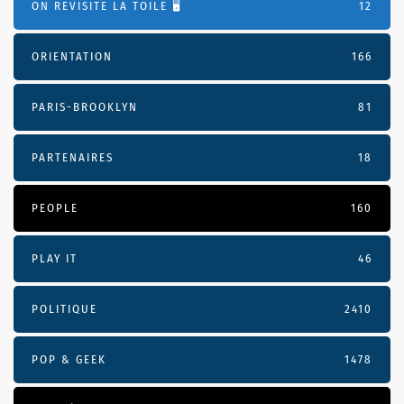
ON REVISITE LA TOILE 🖥️
12
ORIENTATION
166
PARIS-BROOKLYN
81
PARTENAIRES
18
PEOPLE
160
PLAY IT
46
POLITIQUE
2410
POP & GEEK
1478