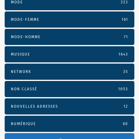
MODE
323
MODE-FEMME
161
MODE-HOMME
71
MUSIQUE
1643
NETWORK
35
NON CLASSÉ
1053
NOUVELLES ADRESSES
12
NUMÉRIQUE
60