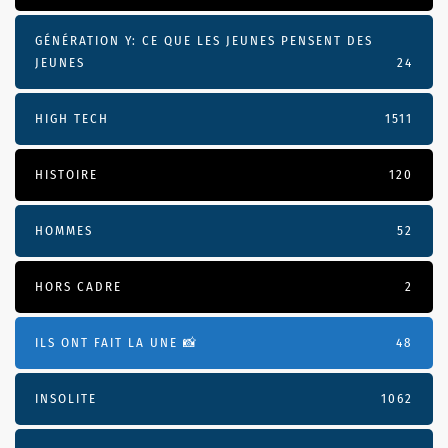
GÉNÉRATION Y: CE QUE LES JEUNES PENSENT DES
JEUNES
24
HIGH TECH
1511
HISTOIRE
120
HOMMES
52
HORS CADRE
2
ILS ONT FAIT LA UNE 📸
48
INSOLITE
1062