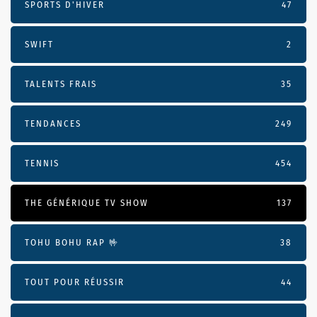
SPORTS D'HIVER
47
SWIFT
2
TALENTS FRAIS
35
TENDANCES
249
TENNIS
454
THE GÉNÉRIQUE TV SHOW
137
TOHU BOHU RAP 🤟
38
TOUT POUR RÉUSSIR
44