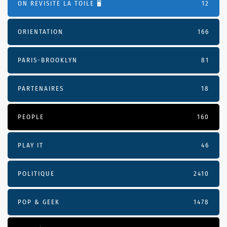
ON REVISITE LA TOILE 🖥️
12
ORIENTATION
166
PARIS-BROOKLYN
81
PARTENAIRES
18
PEOPLE
160
PLAY IT
46
POLITIQUE
2410
POP & GEEK
1478