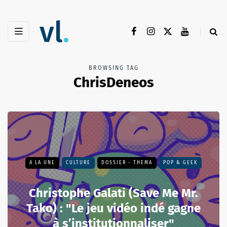
BROWSING TAG
ChrisDeneos
A LA UNE
CULTURE
DOSSIER - THEMA
POP & GEEK
Christophe Galati (Save Me Mr.
Tako) : "Le jeu vidéo indé gagne
à s’institutionnaliser"