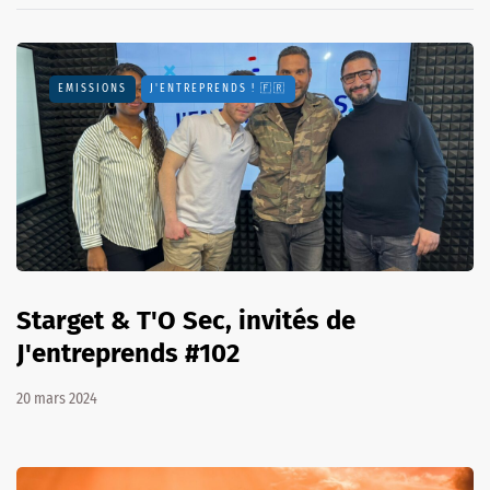
EMISSIONS
J'ENTREPRENDS ! 🇫🇷
Starget & T'O Sec, invités de
J'entreprends #102
20 mars 2024