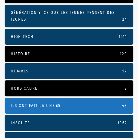
GÉNÉRATION Y: CE QUE LES JEUNES PENSENT DES
JEUNES
24
HIGH TECH
1511
HISTOIRE
120
HOMMES
52
HORS CADRE
2
ILS ONT FAIT LA UNE 📸
48
INSOLITE
1062