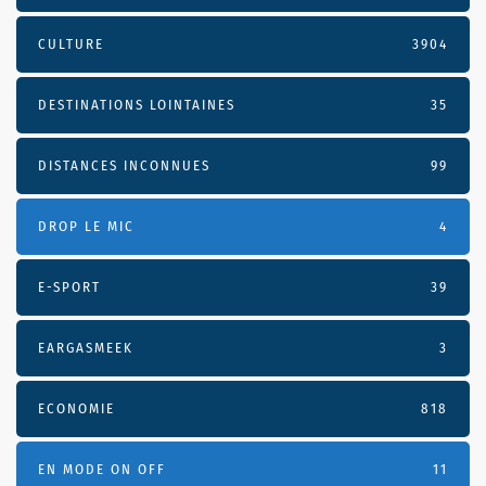
CULTURE
3904
DESTINATIONS LOINTAINES
35
DISTANCES INCONNUES
99
DROP LE MIC
4
E-SPORT
39
EARGASMEEK
3
ECONOMIE
818
EN MODE ON OFF
11