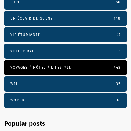
TURF
60
UN ÉCLAIR DE GUENY ⚡️
148
VIE ÉTUDIANTE
47
VOLLEY-BALL
3
VOYAGES / HÔTEL / LIFESTYLE
443
WEL
35
WORLD
36
Popular posts