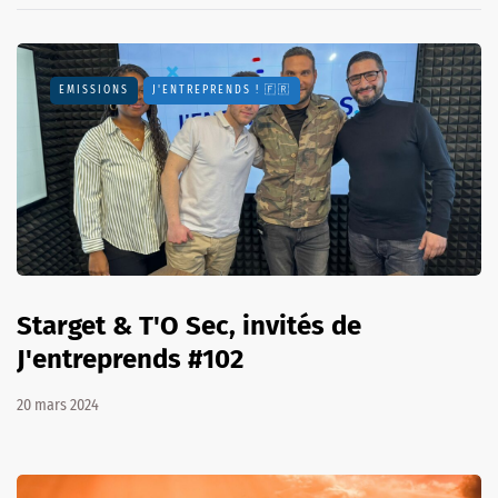
EMISSIONS
J'ENTREPRENDS ! 🇫🇷
Starget & T'O Sec, invités de
J'entreprends #102
20 mars 2024