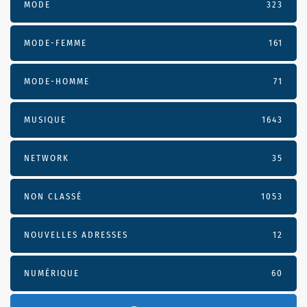
MODE
323
MODE-FEMME
161
MODE-HOMME
71
MUSIQUE
1643
NETWORK
35
NON CLASSÉ
1053
NOUVELLES ADRESSES
12
NUMÉRIQUE
60