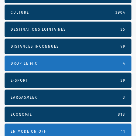
CULTURE
3904
DESTINATIONS LOINTAINES
35
DISTANCES INCONNUES
99
DROP LE MIC
4
E-SPORT
39
EARGASMEEK
3
ECONOMIE
818
EN MODE ON OFF
11