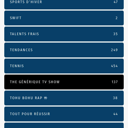
SPORTS D'HIVER
47
SWIFT
2
TALENTS FRAIS
35
TENDANCES
249
TENNIS
454
THE GÉNÉRIQUE TV SHOW
137
TOHU BOHU RAP 🤟
38
TOUT POUR RÉUSSIR
44