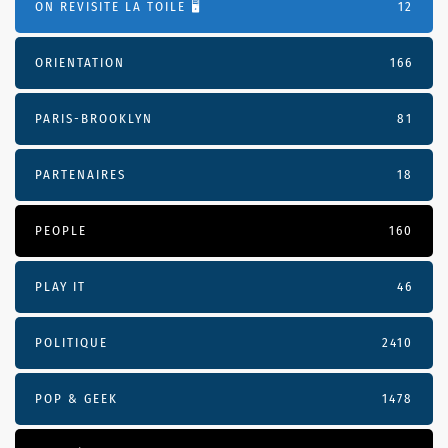
ON REVISITE LA TOILE 🖥️
12
ORIENTATION
166
PARIS-BROOKLYN
81
PARTENAIRES
18
PEOPLE
160
PLAY IT
46
POLITIQUE
2410
POP & GEEK
1478