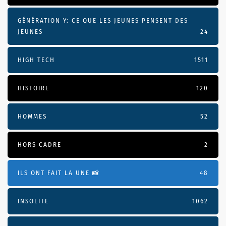
GÉNÉRATION Y: CE QUE LES JEUNES PENSENT DES
JEUNES
24
HIGH TECH
1511
HISTOIRE
120
HOMMES
52
HORS CADRE
2
ILS ONT FAIT LA UNE 📸
48
INSOLITE
1062