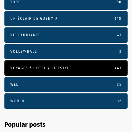
TURF
60
UN ÉCLAIR DE GUENY ⚡️
148
VIE ÉTUDIANTE
47
VOLLEY-BALL
3
VOYAGES / HÔTEL / LIFESTYLE
443
WEL
35
WORLD
36
Popular posts