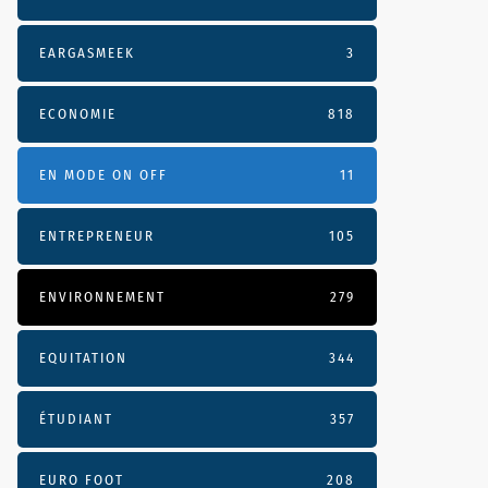
EARGASMEEK
3
ECONOMIE
818
EN MODE ON OFF
11
ENTREPRENEUR
105
ENVIRONNEMENT
279
EQUITATION
344
ÉTUDIANT
357
EURO FOOT
208