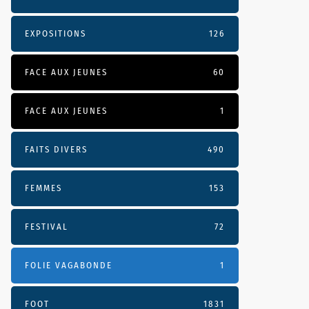
EXPOSITIONS
126
FACE AUX JEUNES
60
FACE AUX JEUNES
1
FAITS DIVERS
490
FEMMES
153
FESTIVAL
72
FOLIE VAGABONDE
1
FOOT
1831