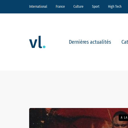
International
France
Culture
Sport
High Tech
Dernières actualités
Ca
A L