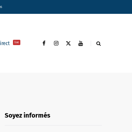
ns
direct
live
Soyez informés