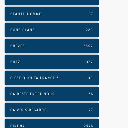
BEAUTÉ-HOMME
37
BONS PLANS
283
BRÈVES
2802
BUZZ
332
C'EST QUOI TA FRANCE ?
30
CA RESTE ENTRE NOUS
56
CA VOUS REGARDE
27
CINÉMA
2546