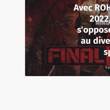
Avec ROH
2022,
s'oppos
au div
s
9 