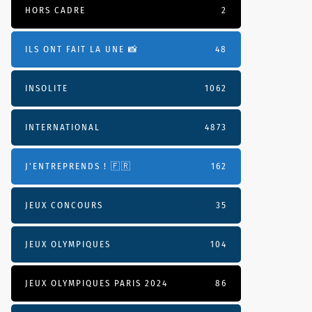
HORS CADRE
2
ILS ONT FAIT LA UNE 📸
48
INSOLITE
1062
INTERNATIONAL
4873
J'ENTREPRENDS ! 🇫🇷
162
JEUX CONCOURS
35
JEUX OLYMPIQUES
104
JEUX OLYMPIQUES PARIS 2024
86