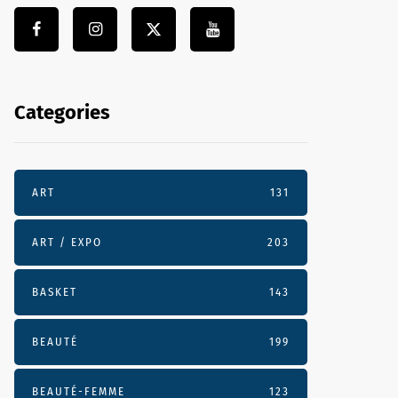
Categories
ART
131
ART / EXPO
203
BASKET
143
BEAUTÉ
199
BEAUTÉ-FEMME
123