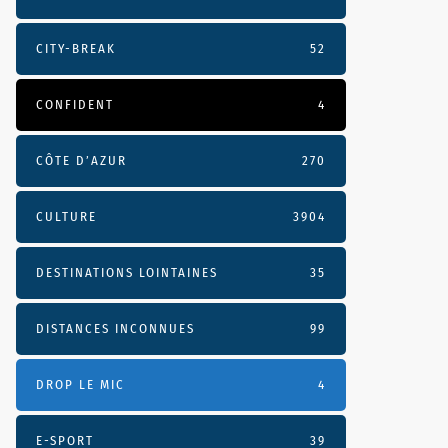
CITY-BREAK
52
CONFIDENT
4
CÔTE D’AZUR
270
CULTURE
3904
DESTINATIONS LOINTAINES
35
DISTANCES INCONNUES
99
DROP LE MIC
4
E-SPORT
39