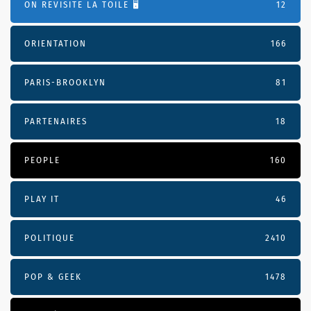
ON REVISITE LA TOILE 🖥️
12
ORIENTATION
166
PARIS-BROOKLYN
81
PARTENAIRES
18
PEOPLE
160
PLAY IT
46
POLITIQUE
2410
POP & GEEK
1478