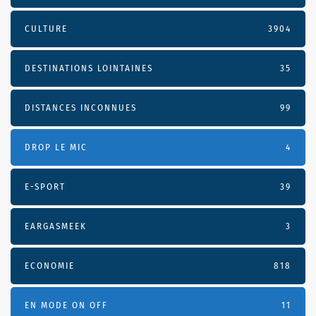
CULTURE
3904
DESTINATIONS LOINTAINES
35
DISTANCES INCONNUES
99
DROP LE MIC
4
E-SPORT
39
EARGASMEEK
3
ECONOMIE
818
EN MODE ON OFF
11