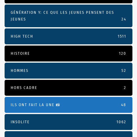
GÉNÉRATION Y: CE QUE LES JEUNES PENSENT DES
JEUNES
24
HIGH TECH
1511
HISTOIRE
120
HOMMES
52
HORS CADRE
2
ILS ONT FAIT LA UNE 📸
48
INSOLITE
1062