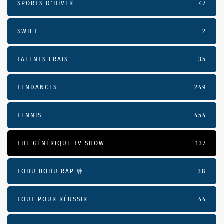
SPORTS D'HIVER
47
SWIFT
2
TALENTS FRAIS
35
TENDANCES
249
TENNIS
454
THE GÉNÉRIQUE TV SHOW
137
TOHU BOHU RAP 🤟
38
TOUT POUR RÉUSSIR
44