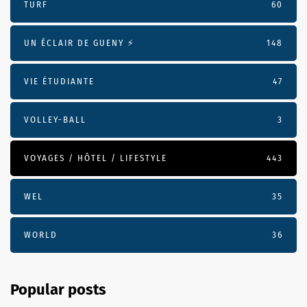
TURF
60
UN ÉCLAIR DE GUENY ⚡️
148
VIE ÉTUDIANTE
47
VOLLEY-BALL
3
VOYAGES / HÔTEL / LIFESTYLE
443
WEL
35
WORLD
36
Popular posts