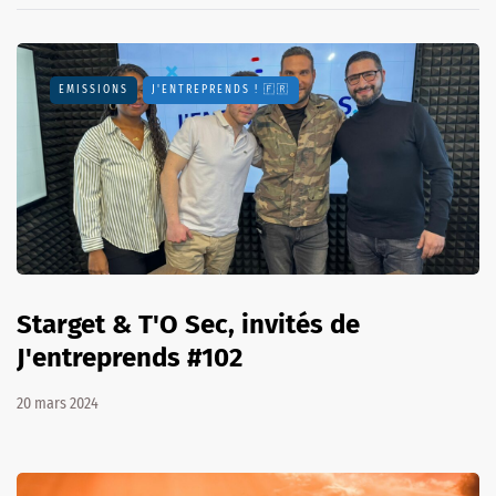
EMISSIONS
J'ENTREPRENDS ! 🇫🇷
Starget & T'O Sec, invités de
J'entreprends #102
20 mars 2024