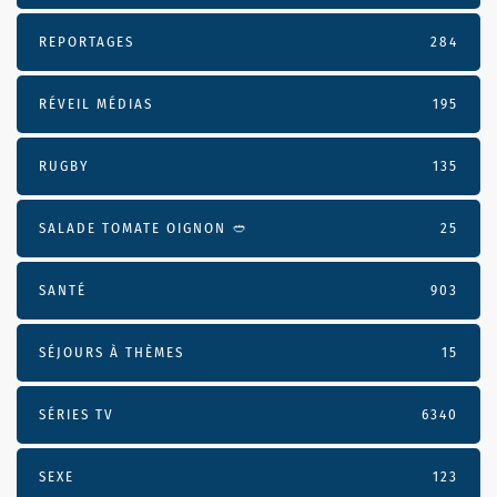
REPORTAGES
284
RÉVEIL MÉDIAS
195
RUGBY
135
SALADE TOMATE OIGNON 🥙
25
SANTÉ
903
SÉJOURS À THÈMES
15
SÉRIES TV
6340
SEXE
123