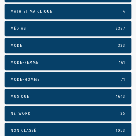
MATH ET MA CLIQUE
4
MÉDIAS
2387
MODE
323
MODE-FEMME
161
MODE-HOMME
71
MUSIQUE
1643
NETWORK
35
NON CLASSÉ
1053