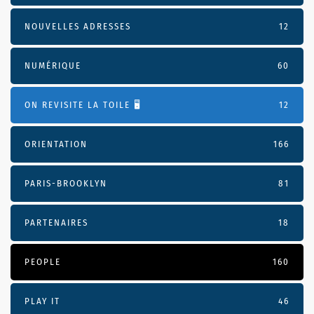
NOUVELLES ADRESSES
12
NUMÉRIQUE
60
ON REVISITE LA TOILE 🖥️
12
ORIENTATION
166
PARIS-BROOKLYN
81
PARTENAIRES
18
PEOPLE
160
PLAY IT
46