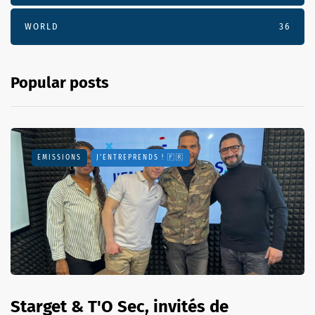
WORLD
36
Popular posts
EMISSIONS
J'ENTREPRENDS ! 🇫🇷
Starget & T'O Sec, invités de