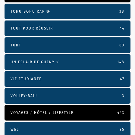
TOHU BOHU RAP 🤟
38
TOUT POUR RÉUSSIR
44
TURF
60
UN ÉCLAIR DE GUENY ⚡️
148
VIE ÉTUDIANTE
47
VOLLEY-BALL
3
VOYAGES / HÔTEL / LIFESTYLE
443
WEL
35