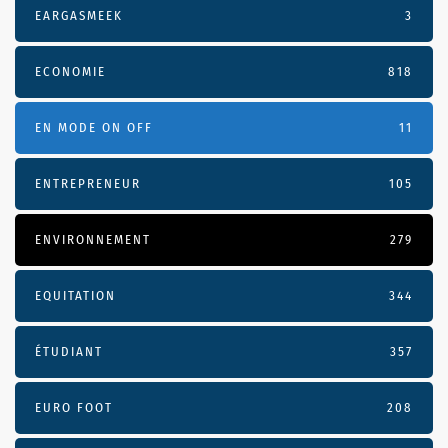
EARGASMEEK
3
ECONOMIE
818
EN MODE ON OFF
11
ENTREPRENEUR
105
ENVIRONNEMENT
279
EQUITATION
344
ÉTUDIANT
357
EURO FOOT
208