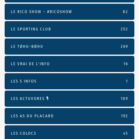
LE RICO SHOW – #RICOSHOW
82
LE SPORTING CLUB
252
LE TØHU-BØHU
269
LE VRAI DE L’INFO
16
LES 5 INFOS
1
LES ACTUVORES 🎙
109
LES AS DU PLACARD
192
LES COLOCS
45